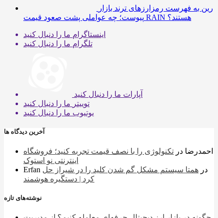
رین به فهرست رمزارزهای ترند بازار
پیوست؛ چه عواملی پشت صعود قیمت RAIN هستند؟
اینستاگرام
ما را دنبال کنید
تلگرام
ما را دنبال کنید
آپارات
ما را دنبال کنید
توییتر
ما را دنبال کنید
یوتیوب
ما را دنبال کنید
آخرین دیدگاه ها
احمدرضا
در
تکنولوژی را با نصف قیمت تجربه کنید؛ فروشگاه
اینترنتی نو استوک
در
همتا سیستم مشکل گم شدن کلید را در شیراز حل
Erfan
کرد | دستگیره هوشمند
نوشته‌های تازه
چگونه در بازار ارز دیجیتال حرفه‌ای معامله کنیم؟ از مدیریت