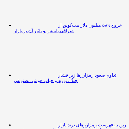
خروج ۵۸۹ میلیون دلار بیت‌کوین از
صرافی بایننس و تاثیر آن بر بازار
تداوم صعود رمزارزها زیر فشار
جنگ، تورم و حباب هوش مصنوعی
رین به فهرست رمزارزهای ترند بازار