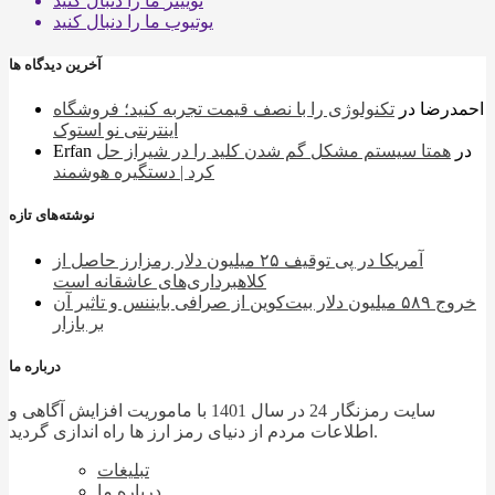
توییتر
ما را دنبال کنید
یوتیوب
ما را دنبال کنید
آخرین دیدگاه ها
احمدرضا
در
تکنولوژی را با نصف قیمت تجربه کنید؛ فروشگاه
اینترنتی نو استوک
در
همتا سیستم مشکل گم شدن کلید را در شیراز حل
Erfan
کرد | دستگیره هوشمند
نوشته‌های تازه
آمریکا در پی توقیف ۲۵ میلیون دلار رمزارز حاصل از
کلاهبرداری‌های عاشقانه است
خروج ۵۸۹ میلیون دلار بیت‌کوین از صرافی بایننس و تاثیر آن
بر بازار
درباره ما
سایت رمزنگار 24 در سال 1401 با ماموریت افزایش آگاهی و
اطلاعات مردم از دنیای رمز ارز ها راه اندازی گردید.
تبلیغات
درباره ما