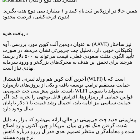
همین حالا در ارزپلاس ثبت‌نام کنید و ۱ میلیارد بیبی دوج هدیه بگیرید.
بدون قرعه‌کشی، فرصت محدود!
دریافت هدیه
به عنوان دومین آلت کوین مورد بررسی، آوه (AAVE) نیز ساختار
تکنیکالی خوبی دارد. تحلیل چت جی‌پی‌تی نشان می‌دهد در صورت
تأیید الگوی مثلث صعودی فعلی، قیمت می‌تواند به ۵۰۰ دلار برسد؛
هرچند برای تحقق این هدف به محرک‌های بزرگ‌تر و ورود سرمایه
نهادی نیاز است.
آخرین آلت کوین هم ورلد لیبرتی فایننشال (WLFI) است که با
حمایت مستقیم ترامپ توسعه یافته و یکی از پروژه‌های تازه‌وارد
است. طبق پیش‌بینی چت جی‌پی‌تی، WLFI می‌تواند با تصویب
قوانین حمایتی از رمزارزها، افزایش قابل‌ توجهی را تجربه کند. اگر
حمایت‌ سیاسی نیز ادامه‌ یابد، احتمال رشد قیمت تا ۱ دلار تا پایان
سال وجود دارد.
پیش‌بینی جدید چت جی‌پی‌تی در حالی ارائه می‌شود که بازار به دلیل
شدت گرفتن جنگ تجاری میان آمریکا و چین، اکنون وارد اصلاح
شده و معامله‌گران منتظر تصمیم بعدی فدرال رزرو درباره کاهش
نرخ بهره هستند.