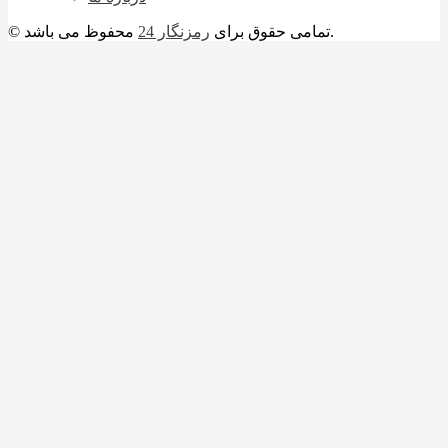
محفوظ می باشد.
© تمامی حقوق برای
رمزنگار 24