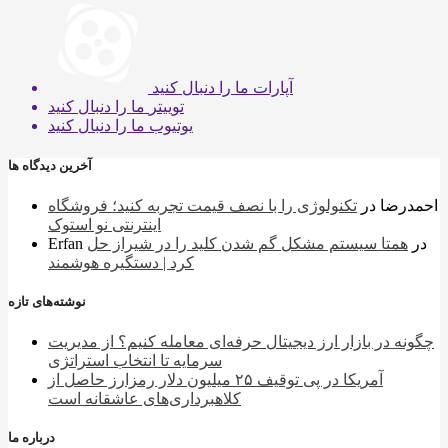
آپارات
ما را دنبال کنید
توییتر
ما را دنبال کنید
یوتیوب
ما را دنبال کنید
آخرین دیدگاه ها
احمدرضا
در
تکنولوژی را با نصف قیمت تجربه کنید؛ فروشگاه
اینترنتی نو استوک
در
همتا سیستم مشکل گم شدن کلید را در شیراز حل
Erfan
کرد | دستگیره هوشمند
نوشته‌های تازه
چگونه در بازار ارز دیجیتال حرفه‌ای معامله کنیم؟ از مدیریت
سرمایه تا انتخاب استراتژی
آمریکا در پی توقیف ۲۵ میلیون دلار رمزارز حاصل از
کلاهبرداری‌های عاشقانه است
درباره ما