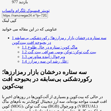
بازدید 977
توییتر
فیسبوک
تلگرام
واتساپ
کپی لینک
عناوینی که در این مقاله می خوانید
سه ستاره درخشان بازار رمزارزها؛ رکوردشکنی بی‌سابقه
1
در بحبوحه افت بیت‌کوین
ماگ کوین: ستاره در حال طلوع
1.1
بیت گت توکن: توکن بومی صرافی بیت گت
1.2
ویرچوال: آینده متاورس
1.3
علل رشد این سه رمزارز:
1.4
سه ستاره درخشان بازار رمزارزها؛
رکوردشکنی بی‌سابقه در بحبوحه افت
بیت‌کوین
در حالی که بیت‌کوین و بسیاری از آلت‌کوین‌ها در روزهای اخیر با
افت قیمت مواجه بوده‌اند، سه ارز دیجیتال کوچک‌تر به نام‌های ماگ
کوین (MOG)، بیت گت توکن (BGB) و ویرچوال (VIRTUAL)
عملکردی کاملا متفاوت از خود نشان داده‌اند. این سه رمزارز در