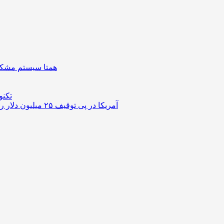
همتا سیستم مشکل 
تکنو
آمریکا در پی توقیف ۲۵ میلیون دلار رمزارز حاصل از کلاهبرداری‌های عاشقانه است