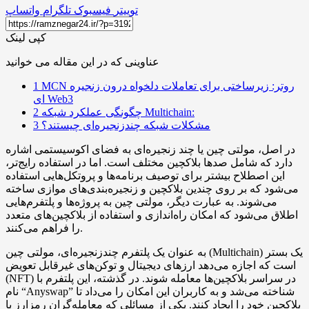
توییتر
فیسبوک
تلگرام
واتساپ
کپی لینک
عناوینی که در این مقاله می خوانید
MCN روتر: زیرساختی برای تعاملات دلخواه درون زنجیره
1
ای Web3
چگونگی عملکرد شبکه Multichain:
2
مشکلات شبکه چندزنجیره‌ای چیستند؟
3
در اصل، مولتی چین یا چند زنجیره‌ای به فضای اکوسیستمی اشاره
دارد که شامل صدها بلاکچین مختلف است. اما در استفاده رایج‌تر،
این اصطلاح بیشتر برای توصیف برنامه‌ها و پروتکل‌هایی استفاده
می‌شود که بر روی چندین بلاکچین و زنجیره‌بندی‌های موازی ساخته
می‌شوند. به عبارت دیگر، مولتی چین به پروژه‌ها و پلتفرم‌هایی
اطلاق می‌شود که امکان راه‌اندازی و استفاده از بلاکچین‌های متعدد
را فراهم می‌کنند.
به عنوان یک پلتفرم چندزنجیره‌ای، مولتی چین (Multichain) یک بستر
است که اجازه می‌دهد ارزهای دیجیتال و توکن‌های غیرقابل تعویض
(NFT) در سراسر بلاکچین‌ها معامله شوند. در گذشته، این پلتفرم با
نام “Anyswap” شناخته می‌شد و به کاربران این امکان را می‌داد تا
بلاکچین خود را ایجاد کنند. یکی از مسائلی که معامله‌گران رمزارز با