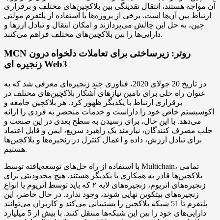
آن مواجه هستند، انتقال نقدینگی بین بلاکچین‌های مختلف و برقراری
ارتباط بین آن‌ها است. برخی از پروژه‌ها با استفاده از پلتفرم مولتی
چین، به حل این چالش می‌پردازند و امکان انتقال و تبادل ارزها و
دارایی‌ها را بین بلاکچین‌های مختلف فراهم می‌کنند.
MCN روتر: زیرساختی برای تعاملات دلخواه درون
زنجیره ای Web3
در تاریخ 20 جولای 2020، فناوری چند زنجیره‌ای معرفی شد که به
عنوان راه حلی برای تامین نیازهای آشکار بلاکچین‌های مختلف در
برقراری ارتباط با یکدیگر ظهور کرد. هر بلاکچین جامعه و
اکوسیستم خاص خود را داراست و خدمات منحصر به فردی را ارائه
می‌دهد. با این حال، برای رسیدن به سطح بعدی در این صنعت و
جلب مصرف کنندگان، نیازمند یک راهبرد سریع، ایمن و قابل اعتماد
برای تبادل ارزش، داده و اعمال کنترل در زنجیره‌ها و بلاکچین‌ها
هستیم.
با استفاده از راه حل‌های توسعه‌یافته توسط Multichain، تمامی
بلاکچین‌ها قادر به همکاری با یکدیگر هستند. هیچ محدودیتی برای
زنجیره‌های اتریوم، زنجیره‌های لایه ۲ که باید توسط اتریوم یا انواع
زنجیره‌های بیتکوین نهایی شوند، وجود ندارد. در حال حاضر، این
پلتفرم تا 51 شبکه بلاکچین را پشتیبانی می‌کند و کاربران می‌توانند
دارایی‌های خود را بین این شبکه‌ها منتقل کنند. با بیش از 5 میلیارد