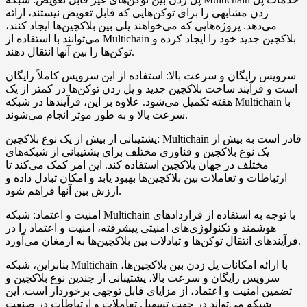
زدن مشابهی را برای توکن‌هایی که قابل تعویض نیستند، ارائه
می‌دهد. پروژه‌هایی که می‌خواهند پلی بین بلاکچین‌ها ایجاد کنند،
می‌توانند با استفاده از Multichain بلاکچین جدید خود را ایجاد کرده و
توکن‌ها را بین آنها انتقال دهند.
سرویس رایگان و سرعت بالا: استفاده از این سرویس کاملاً رایگان
است و فرآیند ساخت بلاکچین جدید و پل زدن توکن‌ها در کمتر از یک
هفته تکمیل می‌شود. علاوه بر این، فرآیندها در شبکه Multichain با
سرعت بالا و به طور موثر انجام می‌شوند.
پشتیبانی از بیش از یک نوع بلاکچین: Multichain قادر است به بیش از
یک نوع بلاکچین و فناوری مختلف برای پشتیبانی از شبکه‌های
مختلف در جهان بلاکچین استفاده کند. این امر کمک می‌کند تا
ارتباطات و تعاملات بین بلاکچین‌ها بهبود یابد و امکان تبادل داده و
ارزش بین آنها فراهم شود.
امنیت و اعتماد: شبکه Multichain با توجه به استفاده از قراردادهای
هوشمند و تکنولوژی‌های امنیتی پیشرفته، امنیت و اعتماد را در
فرآیندهای انتقال توکن‌ها و تبادلات بین بلاکچین‌ها به ارمغان می‌آورد.
بنابراین، شبکه Multichain با ارائه امکانات پل زدن بین بلاکچین‌ها،
سرویس رایگان و سرعت بالا، پشتیبانی از چندین نوع بلاکچین و
تضمین امنیت و اعتماد، از مزایای قابل توجهی برخوردار است. این
شبکه می‌تواند در جهت تسهیل تعاملات و ارتباطات در صنعت