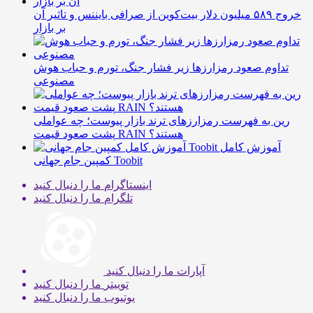
خروج ۵۸۹ میلیون دلار بیت‌کوین از صرافی بایننس و تاثیر آن
بر بازار
تداوم صعود رمزارزها زیر فشار جنگ، تورم و حباب هوش
مصنوعی
رین به فهرست رمزارزهای ترند بازار پیوست؛ چه عواملی
پشت صعود قیمت RAIN هستند؟
آموزش کامل
کمپین جام جهانی Toobit
اینستاگرام
ما را دنبال کنید
تلگرام
ما را دنبال کنید
آپارات
ما را دنبال کنید
توییتر
ما را دنبال کنید
یوتیوب
ما را دنبال کنید