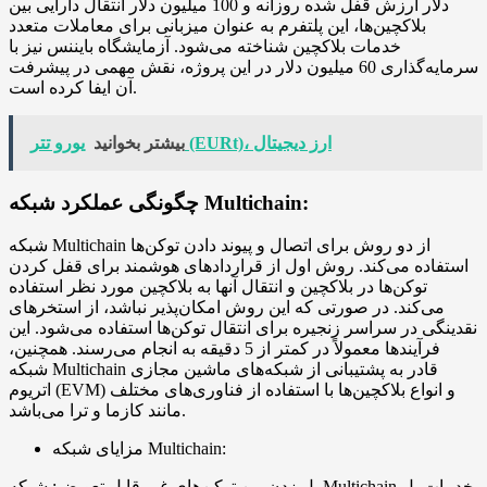
دلار ارزش قفل شده روزانه و 100 میلیون دلار انتقال دارایی بین
بلاکچین‌ها، این پلتفرم به عنوان میزبانی برای معاملات متعدد
خدمات بلاکچین شناخته می‌شود. آزمایشگاه بایننس نیز با
سرمایه‌گذاری 60 میلیون دلار در این پروژه، نقش مهمی در پیشرفت
آن ایفا کرده است.
یورو تتر (EURt)، ارز دیجیتال
بیشتر بخوانید
چگونگی عملکرد شبکه Multichain:
شبکه Multichain از دو روش برای اتصال و پیوند دادن توکن‌ها
استفاده می‌کند. روش اول از قراردادهای هوشمند برای قفل کردن
توکن‌ها در بلاکچین و انتقال آنها به بلاکچین مورد نظر استفاده
می‌کند. در صورتی که این روش امکان‌پذیر نباشد، از استخرهای
نقدینگی در سراسر زنجیره برای انتقال توکن‌ها استفاده می‌شود. این
فرآیندها معمولاً در کمتر از 5 دقیقه به انجام می‌رسند. همچنین،
شبکه Multichain قادر به پشتیبانی از شبکه‌های ماشین مجازی
اتریوم (EVM) و انواع بلاکچین‌ها با استفاده از فناوری‌های مختلف
مانند کازما و ترا می‌باشد.
مزایای شبکه Multichain:
پل زدن بین توکن‌های غیر قابل تعویض: شبکه Multichain خدمات پل