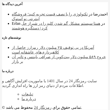
آخرین دیدگاه ها
احمدرضا
در
تکنولوژی را با نصف قیمت تجربه کنید؛ فروشگاه
اینترنتی نو استوک
در
همتا سیستم مشکل گم شدن کلید را در شیراز حل
Erfan
کرد | دستگیره هوشمند
نوشته‌های تازه
آمریکا در پی توقیف ۲۵ میلیون دلار رمزارز حاصل از
کلاهبرداری‌های عاشقانه است
خروج ۵۸۹ میلیون دلار بیت‌کوین از صرافی بایننس و تاثیر آن
بر بازار
درباره ما
سایت رمزنگار 24 در سال 1401 با ماموریت افزایش آگاهی و
اطلاعات مردم از دنیای رمز ارز ها راه اندازی گردید.
تبلیغات
درباره ما
محفوظ می باشد.
© تمامی حقوق برای
رمزنگار 24