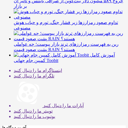
خروج ۵۸۹ میلیون دلار بیت‌کوین از صرافی بایننس و تاثیر آن
بر بازار
تداوم صعود رمزارزها زیر فشار جنگ، تورم و حباب هوش
مصنوعی
رین به فهرست رمزارزهای ترند بازار پیوست؛ چه عواملی
پشت صعود قیمت RAIN هستند؟
آموزش کامل
کمپین جام جهانی Toobit
اینستاگرام
ما را دنبال کنید
تلگرام
ما را دنبال کنید
آپارات
ما را دنبال کنید
توییتر
ما را دنبال کنید
یوتیوب
ما را دنبال کنید
آخرین دیدگاه ها