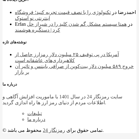
احمدرضا
در
تکنولوژی را با نصف قیمت تجربه کنید؛ فروشگاه
اینترنتی نو استوک
در
همتا سیستم مشکل گم شدن کلید را در شیراز حل
Erfan
کرد | دستگیره هوشمند
نوشته‌های تازه
آمریکا در پی توقیف ۲۵ میلیون دلار رمزارز حاصل از
کلاهبرداری‌های عاشقانه است
خروج ۵۸۹ میلیون دلار بیت‌کوین از صرافی بایننس و تاثیر آن
بر بازار
درباره ما
سایت رمزنگار 24 در سال 1401 با ماموریت افزایش آگاهی و
اطلاعات مردم از دنیای رمز ارز ها راه اندازی گردید.
تبلیغات
درباره ما
محفوظ می باشد.
© تمامی حقوق برای
رمزنگار 24