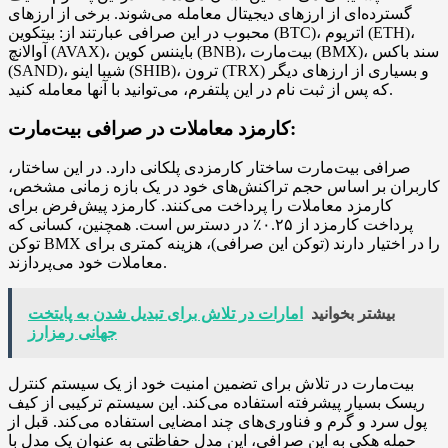
گسترده‌ای از ارزهای دیجیتال معامله می‌شوند. برخی از ارزهای
محبوب در این صرافی عبارتند از: بیتکوین (BTC)، اتریوم (ETH)،
آوالانچ (AVAX)، بایننس کوین (BNB)، بیت‌مارت (BMX)، سند باکس
(SAND)، شیبا اینو (SHIB)، ترون (TRX) و بسیاری از ارزهای دیگر
که پس از ثبت نام در این پلتفرم، می‌توانید با آنها معامله کنید.
کارمزد معاملات در صرافی بیت‌مارت:
صرافی بیت‌مارت ساختار کارمزدی پلکانی دارد. در این ساختار،
کاربران بر اساس حجم تراکنش‌های خود در یک بازه زمانی مشخص،
کارمزد معاملات را پرداخت می‌کنند. کارمزد پیش‌فرض برای
پرداخت کارمزد از ۰.۲۵٪ در دسترس است. همچنین، کسانی که
توکن BMX را در اختیار دارند (توکن این صرافی)، هزینه کمتری برای
معاملات خود می‌پردازند.
بیشتر بخوانید
امارات در تلاش برای تبدیل شدن به پایتخت
جهانی رمزارز
بیت‌مارت در تلاش برای تضمین امنیت خود از یک سیستم کنترل
ریسک بسیار پیشرفته استفاده می‌کند. این سیستم ترکیبی از کیف
پول سرد و گرم و فناوری‌های چند امضایی استفاده می‌کند. قبل از
حمله هکی به این صرافی، این مدل حفاظتی به عنوان یک مدل با