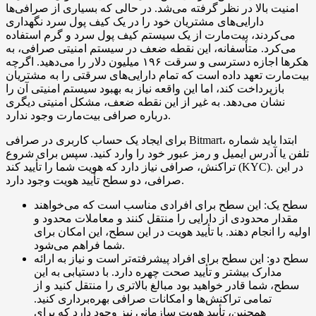
امنیت بالا در نظر گرفته می‌شد. در حالی که بسیاری از صرافی‌ها
دارایی‌های مشتریان خود را در یک کیف پول سرد نگهداری
می‌کردند، بیت‌مارت از یک سیستم کیف پول سرد و گرم استفاده
می‌کرد. متأسفانه، این نقطه ضعف در سیستم امنیتی صرافی، به
هکرها اجازه دسترسی و سرقت ۱۹۶ میلیون دلار را می‌دهید. اگرچه
بیت‌مارت تعهد داده است که تمام دارایی‌های سرقتی را به مشتریان
بازپرداخت کند، اما این واقعه نیاز به بهبود سیستم امنیتی آن را
نشان می‌دهد. به غیر از این نقطه ضعف، مشکل امنیتی دیگری
درباره صرافی بیت‌مارت وجود ندارد.
برای ایجاد یک حساب کاربری در صرافی Bitmart، ابتدا باید شماره
تلفن یا آدرس ایمیل و رمز عبور خود را وارد کنید. سپس برای شروع
تراکنش، صرافی نیاز دارد که هویت شما را تأیید کند (KYC). در این
صرافی، دو سطح تأیید هویت وجود دارد.
سطح یک: این سطح برای افرادی مناسب است که می‌خواهند
مقدار محدودی از دارایی را منتقل کنند و معاملات محدود و
اولیه را انجام دهند. با تأیید هویت در این سطح، این امکان برای
شما فراهم می‌شود.
سطح دو: این سطح برای افراد پیشرفته‌تر است و نیاز به ارائه
مدارک بیشتر و تأیید صحت چهره دارد. با دستیابی به این
سطح، شما قادر خواهید بود مبالغ بالاتری را منتقل کنید و از
تمامی تراکنش‌ها و امکانات صرافی بهره‌برداری کنید.
همچنین، تأیید هویت سازمانی نیز وجود دارد که برای