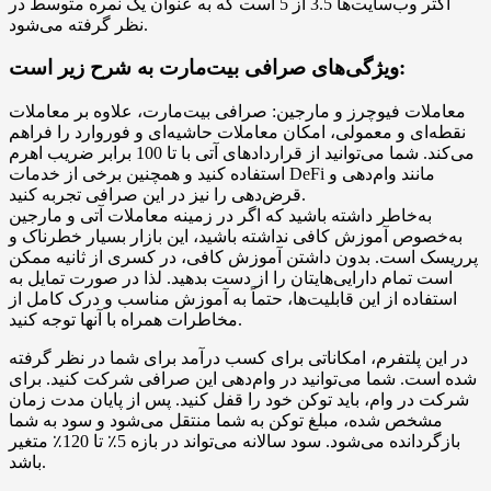
اکثر وب‌سایت‌ها 3.5 از 5 است که به عنوان یک نمره متوسط در
نظر گرفته می‌شود.
ویژگی‌های صرافی بیت‌مارت به شرح زیر است:
معاملات فیوچرز و مارجین: صرافی بیت‌مارت، علاوه بر معاملات
نقطه‌ای و معمولی، امکان معاملات حاشیه‌ای و فوروارد را فراهم
می‌کند. شما می‌توانید از قراردادهای آتی با تا 100 برابر ضریب اهرم
استفاده کنید و همچنین برخی از خدمات DeFi مانند وام‌دهی و
قرض‌دهی را نیز در این صرافی تجربه کنید.
به‌خاطر داشته باشید که اگر در زمینه معاملات آتی و مارجین
به‌خصوص آموزش کافی نداشته باشید، این بازار بسیار خطرناک و
پرریسک است. بدون داشتن آموزش کافی، در کسری از ثانیه ممکن
است تمام دارایی‌هایتان را از دست بدهید. لذا در صورت تمایل به
استفاده از این قابلیت‌ها، حتماً به آموزش مناسب و درک کامل از
مخاطرات همراه با آنها توجه کنید.
در این پلتفرم، امکاناتی برای کسب درآمد برای شما در نظر گرفته
شده است. شما می‌توانید در وام‌دهی این صرافی شرکت کنید. برای
شرکت در وام، باید توکن خود را قفل کنید. پس از پایان مدت زمان
مشخص شده، مبلغ توکن به شما منتقل می‌شود و سود به شما
بازگردانده می‌شود. سود سالانه می‌تواند در بازه 5٪ تا 120٪ متغیر
باشد.