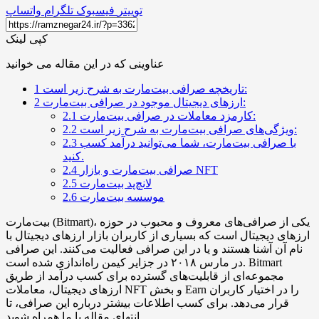
توییتر
فیسبوک
تلگرام
واتساپ
کپی لینک
عناوینی که در این مقاله می خوانید
تاریخچه صرافی بیت‌مارت به شرح زیر است:
1
ارزهای دیجیتال موجود در صرافی بیت‌مارت:
2
کارمزد معاملات در صرافی بیت‌مارت:
2.1
ویژگی‌های صرافی بیت‌مارت به شرح زیر است:
2.2
با صرافی بیت‌مارت، شما می‌توانید درآمد کسب
2.3
کنید.
صرافی بیت‌مارت و بازار NFT
2.4
لانچ‌پد بیت‌مارت
2.5
موسسه بیت‌مارت
2.6
بیت‌مارت (Bitmart)، یکی از صرافی‌های معروف و محبوب در حوزه
ارزهای دیجیتال است که بسیاری از کاربران بازار ارزهای دیجیتال با
نام آن آشنا هستند و یا در این صرافی فعالیت می‌کنند. این صرافی
در مارس ۲۰۱۸ در جزایر کیمن راه‌اندازی شده است. Bitmart
مجموعه‌ای از قابلیت‌های گسترده برای کسب درآمد از طریق
ارزهای دیجیتال، معاملات NFT و بخش Earn را در اختیار کاربران
قرار می‌دهد. برای کسب اطلاعات بیشتر درباره این صرافی، تا
انتهای مقاله با ما همراه شوید.