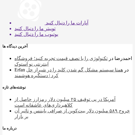
آپارات
ما را دنبال کنید
توییتر
ما را دنبال کنید
یوتیوب
ما را دنبال کنید
آخرین دیدگاه ها
احمدرضا
در
تکنولوژی را با نصف قیمت تجربه کنید؛ فروشگاه
اینترنتی نو استوک
در
همتا سیستم مشکل گم شدن کلید را در شیراز حل
Erfan
کرد | دستگیره هوشمند
نوشته‌های تازه
آمریکا در پی توقیف ۲۵ میلیون دلار رمزارز حاصل از
کلاهبرداری‌های عاشقانه است
خروج ۵۸۹ میلیون دلار بیت‌کوین از صرافی بایننس و تاثیر آن
بر بازار
درباره ما