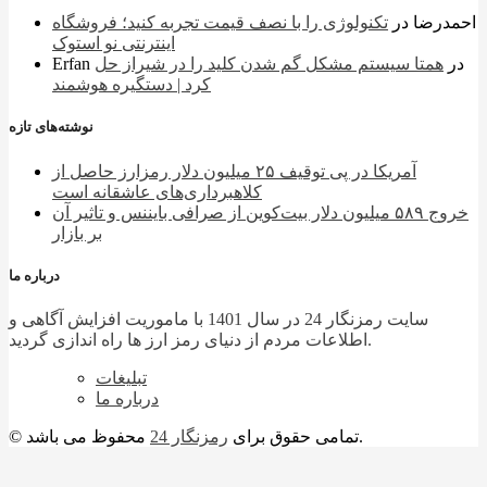
احمدرضا
در
تکنولوژی را با نصف قیمت تجربه کنید؛ فروشگاه
اینترنتی نو استوک
در
همتا سیستم مشکل گم شدن کلید را در شیراز حل
Erfan
کرد | دستگیره هوشمند
نوشته‌های تازه
آمریکا در پی توقیف ۲۵ میلیون دلار رمزارز حاصل از
کلاهبرداری‌های عاشقانه است
خروج ۵۸۹ میلیون دلار بیت‌کوین از صرافی بایننس و تاثیر آن
بر بازار
درباره ما
سایت رمزنگار 24 در سال 1401 با ماموریت افزایش آگاهی و
اطلاعات مردم از دنیای رمز ارز ها راه اندازی گردید.
تبلیغات
درباره ما
محفوظ می باشد.
© تمامی حقوق برای
رمزنگار 24