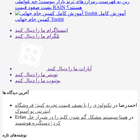
رین به فهرست رمزارزهای ترند بازار پیوست؛ چه عواملی
پشت صعود قیمت RAIN هستند؟
آموزش کامل
کمپین جام جهانی Toobit
اینستاگرام
ما را دنبال کنید
تلگرام
ما را دنبال کنید
آپارات
ما را دنبال کنید
توییتر
ما را دنبال کنید
یوتیوب
ما را دنبال کنید
آخرین دیدگاه ها
احمدرضا
در
تکنولوژی را با نصف قیمت تجربه کنید؛ فروشگاه
اینترنتی نو استوک
در
همتا سیستم مشکل گم شدن کلید را در شیراز حل
Erfan
کرد | دستگیره هوشمند
نوشته‌های تازه