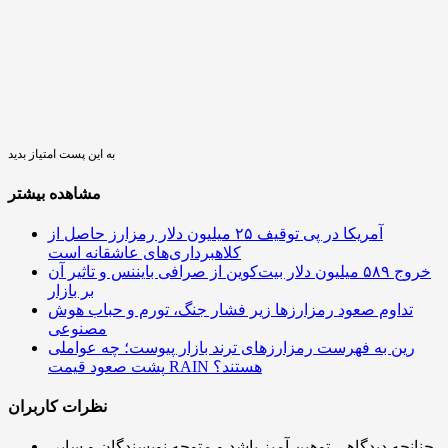
به این پست امتیاز بدید
مشاهده بیشتر
آمریکا در پی توقیف ۲۵ میلیون دلار رمزارز حاصل از
کلاهبرداری‌های عاشقانه است
خروج ۵۸۹ میلیون دلار بیت‌کوین از صرافی بایننس و تاثیر آن
بر بازار
تداوم صعود رمزارزها زیر فشار جنگ، تورم و حباب هوش
مصنوعی
رین به فهرست رمزارزهای ترند بازار پیوست؛ چه عواملی
پشت صعود قیمت RAIN هستند؟
نظرات کاربران
چنانچه دیدگاهی توهین آمیز باشد و متوجه نویسندگان و سایر