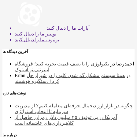
آپارات
ما را دنبال کنید
توییتر
ما را دنبال کنید
یوتیوب
ما را دنبال کنید
آخرین دیدگاه ها
احمدرضا
در
تکنولوژی را با نصف قیمت تجربه کنید؛ فروشگاه
اینترنتی نو استوک
در
همتا سیستم مشکل گم شدن کلید را در شیراز حل
Erfan
کرد | دستگیره هوشمند
نوشته‌های تازه
چگونه در بازار ارز دیجیتال حرفه‌ای معامله کنیم؟ از مدیریت
سرمایه تا انتخاب استراتژی
آمریکا در پی توقیف ۲۵ میلیون دلار رمزارز حاصل از
کلاهبرداری‌های عاشقانه است
درباره ما