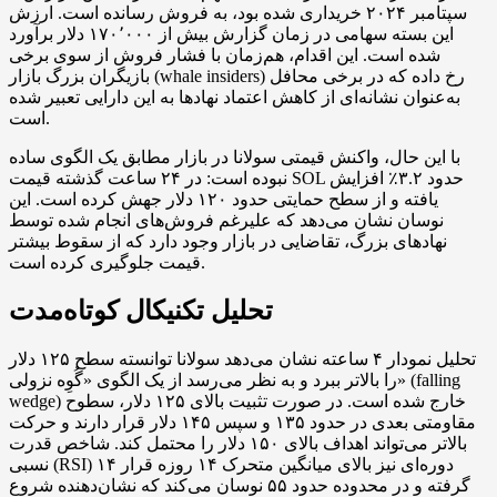
سپتامبر ۲۰۲۴ خریداری شده بود، به فروش رسانده است. ارزش
این بسته سهامی در زمان گزارش بیش از ۱۷۰٬۰۰۰ دلار برآورد
شده است. این اقدام، هم‌زمان با فشار فروش از سوی برخی
بازیگران بزرگ بازار (whale insiders) رخ داده که در برخی محافل
به‌عنوان نشانه‌ای از کاهش اعتماد نهادها به این دارایی تعبیر شده
است.
با این حال، واکنش قیمتی سولانا در بازار مطابق یک الگوی ساده
نبوده است: در ۲۴ ساعت گذشته قیمت SOL حدود ۳.۲٪ افزایش
یافته و از سطح حمایتی حدود ۱۲۰ دلار جهش کرده است. این
نوسان نشان می‌دهد که علیرغم فروش‌های انجام شده توسط
نهادهای بزرگ، تقاضایی در بازار وجود دارد که از سقوط بیشتر
قیمت جلوگیری کرده است.
تحلیل تکنیکال کوتاه‌مدت
تحلیل نمودار ۴ ساعته نشان می‌دهد سولانا توانسته سطح ۱۲۵ دلار
را بالاتر ببرد و به نظر می‌رسد از یک الگوی «گُوِه نزولی» (falling
wedge) خارج شده است. در صورت تثبیت بالای ۱۲۵ دلار، سطوح
مقاومتی بعدی در حدود ۱۳۵ و سپس ۱۴۵ دلار قرار دارند و حرکت
بالاتر می‌تواند اهداف بالای ۱۵۰ دلار را محتمل کند. شاخص قدرت
نسبی (RSI) ۱۴ دوره‌ای نیز بالای میانگین متحرک ۱۴ روزه قرار
گرفته و در محدوده حدود ۵۵ نوسان می‌کند که نشان‌دهنده شروع