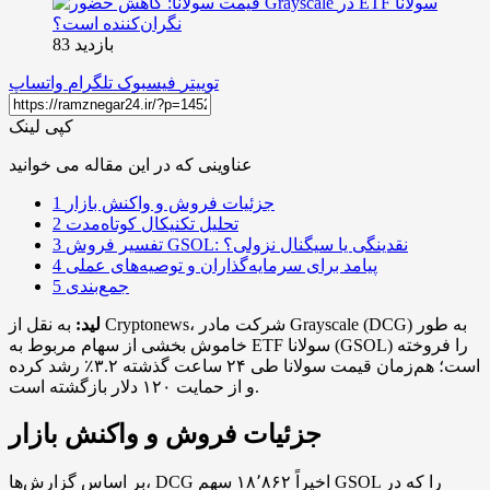
بازدید 83
توییتر
فیسبوک
تلگرام
واتساپ
کپی لینک
عناوینی که در این مقاله می خوانید
جزئیات فروش و واکنش بازار
1
تحلیل تکنیکال کوتاه‌مدت
2
تفسیر فروش GSOL: نقدینگی یا سیگنال نزولی؟
3
پیامد برای سرمایه‌گذاران و توصیه‌های عملی
4
جمع‌بندی
5
لید:
به نقل از Cryptonews، شرکت مادر Grayscale (DCG) به طور
خاموش بخشی از سهام مربوط به ETF سولانا (GSOL) را فروخته
است؛ هم‌زمان قیمت سولانا طی ۲۴ ساعت گذشته ۳.۲٪ رشد کرده
و از حمایت ۱۲۰ دلار بازگشته است.
جزئیات فروش و واکنش بازار
بر اساس گزارش‌ها، DCG اخیراً ۱۸٬۸۶۲ سهم GSOL را که در