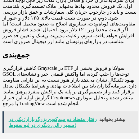
برای سرمایه‌گذاران خُرد و فعالان بازار، نکات زیر قابل توجه است:
اول، یک فروش محدود نهادها به‌تنهایی ملاک تصمیم‌گیری بلندمدت
نیست و باید در چارچوب جریان کلی سفارشات و عمق بازار بررسی
شود. دوم، در صورت تثبیت قیمت بالای ۱۲۵ دلار و عبور از
مقاومت‌های کوتاه‌مدت، سناریوی اصلاح به صعود محتمل است؛ اما
اگر قیمت مجدداً زیر ۱۲۰ دلار برود، احتمال تشدید فشار فروش
افزایش خواهد یافت. سوم، رعایت مدیریت ریسک و تعیین حد ضرر
مناسب در بازارهای پرنوسان مانند ارز دیجیتال ضروری است.
جمع‌بندی
کاهش قرارگیری Grayscale در ETF سولانا و فروش بخشی از
GSOL توجه‌ها را جلب کرده، اما واکنش قیمتی اخیر و نشانه‌های
بهبود تکنیکال نشان می‌دهد بازار هنوز نسبت به این دارایی مقاومت
دارد. سرمایه‌گذاران باید بین اطلاعات نهادی و شرایط تکنیکال تعادل
برقرار کنند و از تصمیم‌گیری بر پایه یک تراکنش منفرد پرهیز نمایند.
گزارش اولیه این خبر از Cryptonews منتشر شده و تحلیل نموداری
با مرجع TradingView انجام شده است.
بیشتر بخوانید
رفتار متضاد دو میم‌کوین بزرگ بازار؛ یکی در
مسیر رالی، دیگری در لبه سقوط!