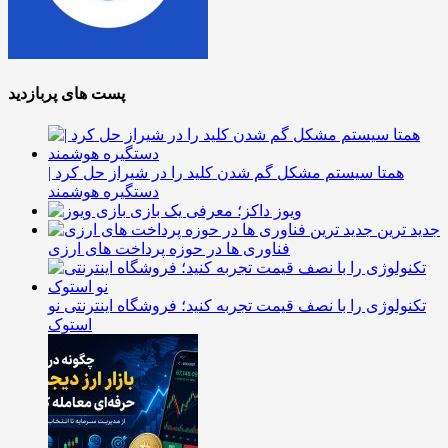
پست های پربازدید
همتا سیستم مشکل گم شدن کلید را در شیراز حل کرد |
دستگیره هوشمند
ویوز داکز؛ معرفی یک بازی
جدید ترین
فناوری ها در حوزه پرداخت های ارزی
تکنولوژی را با نصف قیمت تجربه کنید؛ فروشگاه اینترنتی نو
استوک