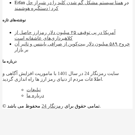
در
همتا سیستم مشکل گم شدن کلید را در شیراز حل
Erfan
کرد | دستگیره هوشمند
نوشته‌های تازه
آمریکا در پی توقیف ۲۵ میلیون دلار رمزارز حاصل از
کلاهبرداری‌های عاشقانه است
خروج ۵۸۹ میلیون دلار بیت‌کوین از صرافی بایننس و تاثیر آن
بر بازار
درباره ما
سایت رمزنگار 24 در سال 1401 با ماموریت افزایش آگاهی و
اطلاعات مردم از دنیای رمز ارز ها راه اندازی گردید.
تبلیغات
درباره ما
محفوظ می باشد.
© تمامی حقوق برای
رمزنگار 24