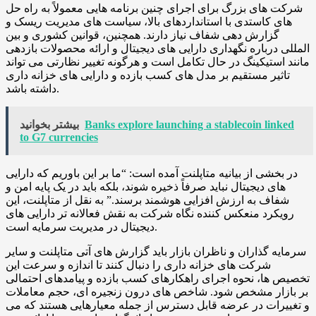
شرکت های بزرگ برای اجرای چنین برنامه هایی معمولاً به راه حل
های کاستدی با استانداردهای بالا، سیاست های مدیریت ریسک و
گزارش دهی شفاف نیاز دارند. همچنین، قوانین کشوری و بین
المللی درباره نگهداری دارایی های دیجیتال و ارائه محصولات بازدهی
مانند استیکینگ در حال تکامل است و هرگونه تغییر نظارتی می تواند
تاثیر مستقیم بر مدل های کسب بازده و دارایی های خزانه داری
داشته باشد.
Banks explore launching a stablecoin linked
بیشتر بخوانید
to G7 currencies
در بخشی از بیانیه متاپلنت آمده است: “ما بر این باوریم که دارایی
های دیجیتال نباید صرفاً ذخیره شوند، بلکه باید در یک پایه امن و
شفاف به ارزش افزایی هوشمند برسند.” به نقل از متاپلنت، این
رویکرد منعکس کننده نگاه شرکت به نقش فعالانه تر دارایی های
دیجیتال در مدیریت سرمایه است.
سرمایه گذاران و ناظران بازار باید گزارش های آتی متاپلنت و سایر
شرکت های خزانه داری را دنبال کنند تا اندازه و سرعت این
تخصیص ها، نحوه اجرای راهکارهای کسب بازده و پیامدهای احتمالی
بر بازار مشخص شود. شاخص های درون زنجیره ای، حجم معاملات
و تغییرات در عرضه قابل دسترس از جمله معیارهایی هستند که می