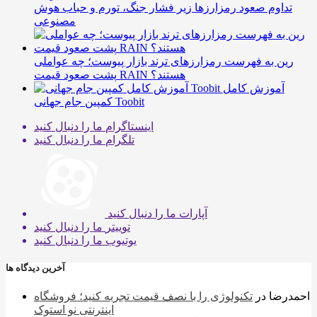
تداوم صعود رمزارزها زیر فشار جنگ، تورم و حباب هوش
مصنوعی
رین به فهرست رمزارزهای ترند بازار پیوست؛ چه عواملی
پشت صعود قیمت RAIN هستند؟
آموزش کامل
کمپین جام جهانی Toobit
اینستاگرام
ما را دنبال کنید
تلگرام
ما را دنبال کنید
آپارات
ما را دنبال کنید
توییتر
ما را دنبال کنید
یوتیوب
ما را دنبال کنید
آخرین دیدگاه ها
احمدرضا
در
تکنولوژی را با نصف قیمت تجربه کنید؛ فروشگاه
اینترنتی نو استوک