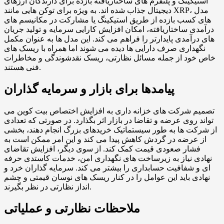
استیکینگ و پلتفرم های ساختاریافته بازده برای دارندگان ارزهای
دیجیتال جذاب شده اند. به ویژه برای توکن هایی مانند XRP، مدل
های کسب بازده از طریق استیکینگ یا مشارکت در مکانیسم های
درآمدی ساختاریافته، امکان افزایش کارایی سرمایه و تولید جریان
های درآمدی پایدارتر را فراهم می کند. این مدل ها به عنوان مکمل
نگهداری صرف دارایی ها دیده می شوند اما همراه با ریسک های
خاص خود از جمله مسائل نظارتی، ریسک نقدشوندگی و مخاطرات
فنی هستند.
پیامدها برای بازار و سرمایه گذاران
تصمیم شرکت های خزانه داری به افزایش اختصاص بیت کوین می
تواند روی عرضه و تقاضا در بازار اثر بگذارد. در صورتی که تعدادی
از شرکت ها به طور سیستماتیک خریدهای بزرگ انجام دهند، بخشی
از عرضه در گردش کاهش پیدا می کند و این امر ممکن است به
فشار صعودی قیمت کمک کند. از سوی دیگر، افزایش تقاضای
نهادی نیاز به زیرساخت های نگهداری امن، خدمات کاستدی حرفه
ای و شفافیت حسابداری را بیشتر می کند. سرمایه گذاران خرد و
نهادی باید این عوامل را در کنار ریسک های نوسان قیمتی و چشم
انداز نظارتی در نظر بگیرند.
ملاحظات نظارتی و عملیاتی