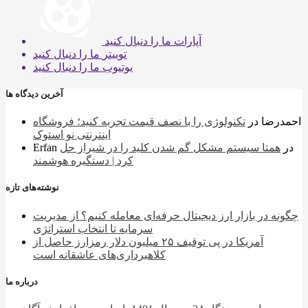
آپارات
ما را دنبال کنید
توییتر
ما را دنبال کنید
یوتیوب
ما را دنبال کنید
آخرین دیدگاه ها
احمدرضا
در
تکنولوژی را با نصف قیمت تجربه کنید؛ فروشگاه
اینترنتی نو استوک
در
همتا سیستم مشکل گم شدن کلید را در شیراز حل
Erfan
کرد | دستگیره هوشمند
نوشته‌های تازه
چگونه در بازار ارز دیجیتال حرفه‌ای معامله کنیم؟ از مدیریت
سرمایه تا انتخاب استراتژی
آمریکا در پی توقیف ۲۵ میلیون دلار رمزارز حاصل از
کلاهبرداری‌های عاشقانه است
درباره ما