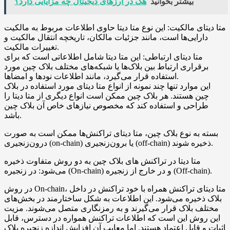
بیشتر بخوانید
هک در ارزهای دیجیتال چه مزایایی دارد؟
متا دیتای مالکیت: این نوع متا دیتا حاوی اطلاعات مربوط به مالکیت
دارایی‌ها است، مانند جزئیات مالکان، تاریخچه انتقال مالکیت و
تغییرات مالکیت.
متا دیتای ارتباطی: این متا دیتا شامل اطلاعاتی است که برای
برقراری ارتباط بین بلاک‌ها یا شبکه‌های مختلف بلاک چین مورد
استفاده قرار می‌گیرد، مانند اطلاعات نود‌ها و امضاها.
این موارد تنها چند نمونه از انواع متا دیتای مورد استفاده در بلاک
چین هستند. هر بلاک چین ممکن است انواع دیگری از متا دیتا را
طراحی و استفاده کند که مخصوص نیازهای خاص آن بلاک چین
باشد.
بسته به نوع بلاک چین، متا دیتای تراکنش‌ها ممکن است به صورت
درون‌زنجیری (on-chain) یا برون‌زنجیری (off-chain) ذخیره شوند.
متا دیتا در تراکنش های بلاک چین به دو روش متفاوت ذخیره
می‌شود: در زنجیره (On-chain) و در خارج از زنجیره (Off-chain).
در روش On-chain، متا دیتای تراکنش همراه با خود تراکنش در داخل
بلاک ذخیره می‌شود. این اطلاعات به شکل ساختارمند در بخش‌های
مختلف بلاک قرار می‌گیرند و به رمزنگاری متصل می‌شوند. مزیت
این روش این است که اطلاعات تراکنش همواره در دسترس، قابل
اثبات و قابل اعتماد هستند. اما معایب آن افزایش اندازه زنجیره بلاک