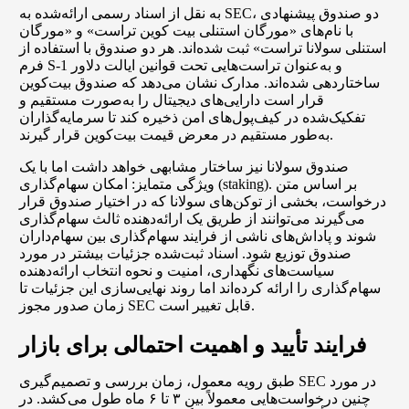
به نقل از اسناد رسمی ارائه‌شده به SEC، دو صندوق پیشنهادی
با نام‌های «مورگان استنلی بیت کوین تراست» و «مورگان
استنلی سولانا تراست» ثبت شده‌اند. هر دو صندوق با استفاده از
فرم S-1 و به‌عنوان تراست‌هایی تحت قوانین ایالت دلاور
ساختاردهی شده‌اند. مدارک نشان می‌دهد که صندوق بیت‌کوین
قرار است دارایی‌های دیجیتال را به‌صورت مستقیم و
تفکیک‌شده در کیف‌پول‌های امن ذخیره کند تا سرمایه‌گذاران
به‌طور مستقیم در معرض قیمت بیت‌کوین قرار گیرند.
صندوق سولانا نیز ساختار مشابهی خواهد داشت اما با یک
ویژگی متمایز: امکان سهام‌گذاری (staking). بر اساس متن
درخواست، بخشی از توکن‌های سولانا که در اختیار صندوق قرار
می‌گیرند می‌توانند از طریق یک ارائه‌دهنده ثالث سهام‌گذاری
شوند و پاداش‌های ناشی از فرایند سهام‌گذاری بین سهام‌داران
صندوق توزیع شود. اسناد ثبت‌شده جزئیات بیشتر در مورد
سیاست‌های نگهداری، امنیت و نحوه انتخاب ارائه‌دهنده
سهام‌گذاری را ارائه کرده‌اند اما روند نهایی‌سازی این جزئیات تا
زمان صدور مجوز SEC قابل تغییر است.
فرایند تأیید و اهمیت احتمالی برای بازار
طبق رویه معمول، زمان بررسی و تصمیم‌گیری SEC در مورد
چنین درخواست‌هایی معمولاً بین ۳ تا ۶ ماه طول می‌کشد. در