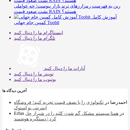
رین به فهرست رمزارزهای ترند بازار پیوست؛ چه عواملی
پشت صعود قیمت RAIN هستند؟
آموزش کامل
کمپین جام جهانی Toobit
اینستاگرام
ما را دنبال کنید
تلگرام
ما را دنبال کنید
آپارات
ما را دنبال کنید
توییتر
ما را دنبال کنید
یوتیوب
ما را دنبال کنید
آخرین دیدگاه ها
احمدرضا
در
تکنولوژی را با نصف قیمت تجربه کنید؛ فروشگاه
اینترنتی نو استوک
در
همتا سیستم مشکل گم شدن کلید را در شیراز حل
Erfan
کرد | دستگیره هوشمند