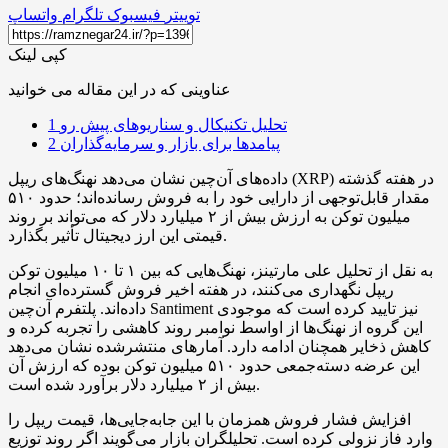
توییتر
فیسبوک
تلگرام
واتساپ
کپی لینک
عناوینی که در این مقاله می خوانید
تحلیل تکنیکال و سناریوهای پیش رو
1
پیامدها برای بازار و سرمایه‌گذاران
2
داده‌های آن‌چین نشان می‌دهد نهنگ‌های ریپل (XRP) در هفته گذشته
مقدار قابل‌توجهی از دارایی خود را به فروش رسانده‌اند؛ حدود ۵۱۰
میلیون توکن به ارزش بیش از ۲ میلیارد دلار که می‌تواند بر روند
قیمتی این ارز دیجیتال تأثیر بگذارد.
به نقل از تحلیل علی مارتینز، نهنگ‌هایی که بین ۱ تا ۱۰ میلیون توکن
ریپل نگهداری می‌کنند، در هفته اخیر فروش گسترده‌ای انجام
داده‌اند. پلتفرم آن‌چین Santiment نیز تایید کرده است که موجودی
این گروه از نهنگ‌ها از اواسط نوامبر روند کاهشی را تجربه کرده و
کاهش ذخایر همچنان ادامه دارد. آمارهای منتشرشده نشان می‌دهد
این عرضه دسته‌جمعی حدود ۵۱۰ میلیون توکن بوده که ارزش آن
بیش از ۲ میلیارد دلار برآورد شده است.
افزایش فشار فروش همزمان با این جابه‌جایی‌ها، قیمت ریپل را
وارد فاز نزولی کرده است. تحلیلگران بازار می‌گویند اگر روند توزیع