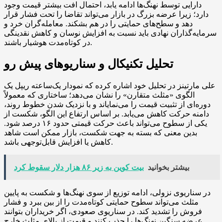
دارایی توسط نهنگ‌ها ادامه یابد، احتمال افت بیشتر قیمت وجود
دارد؛ زیرا عرضه بزرگ در بازار می‌تواند تقاضا را تحت فشار قرار
دهد و سطح‌های حمایتی را در هم بشکند. معامله‌گران خرد و
سرمایه‌گذاران نهادی باید نسبت به افزایش نوسان و کاهش نقدینگی
در کوتاه‌مدت هوشیار باشند.
تحلیل تکنیکال و سناریوهای پیش رو
علی مارتینز در تحلیل خود اشاره کرده که نمودار یک‌ساعته ریپل یک
الگوی «مثلث متقارن» را نشان می‌دهد؛ ساختاری که معمولاً
دوره‌ای از تثبیت قیمت را می‌نمایاند و با نزدیک شدن خطوط روند،
دامنه حرکت کاهش می‌یابد. بر اساس ارتفاع این الگو، شکست از
یکی از سطوح می‌تواند باعث حرکت قیمتی حدود ۱۶ درصد شود.
بدین معنی که بسته به جهت شکست، بازار ممکن است شاهد
کاهش یا افزایش قابل‌توجهی باشد.
بیشتر بخوانید
بیت کوین به زیر ۸۶ هزار دلار سقوط کرد
در سناریوی نزولی، ادامه توزیع از سوی نهنگ‌ها و شکست به پایین
مثلث می‌تواند سطوح حمایتی کوتاه‌مدت را از بین ببرد و فشار
فروش را تشدید کند. در سناریوی صعودی، اگر خریداران بتوانند
عرضه سنگین نهنگ‌ها را جذب کنند و قیمت از بالای مثلث خارج