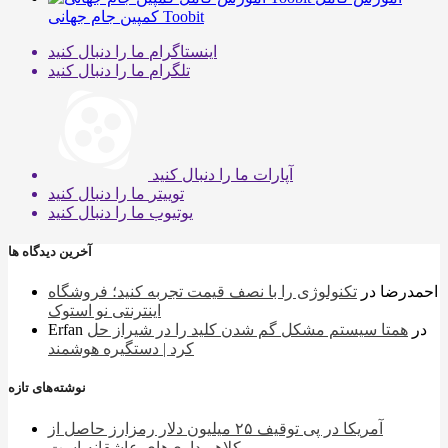
کمپین جام جهانی Toobit
اینستاگرام
ما را دنبال کنید
تلگرام
ما را دنبال کنید
آپارات
ما را دنبال کنید
توییتر
ما را دنبال کنید
یوتیوب
ما را دنبال کنید
آخرین دیدگاه ها
احمدرضا
در
تکنولوژی را با نصف قیمت تجربه کنید؛ فروشگاه
اینترنتی نو استوک
در
همتا سیستم مشکل گم شدن کلید را در شیراز حل
Erfan
کرد | دستگیره هوشمند
نوشته‌های تازه
آمریکا در پی توقیف ۲۵ میلیون دلار رمزارز حاصل از
کلاهبرداری‌های عاشقانه است