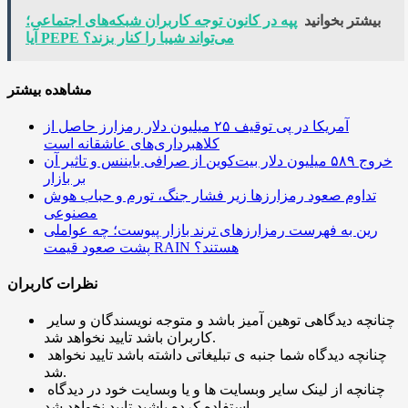
بیشتر بخوانید
پپه در کانون توجه کاربران شبکه‌های اجتماعی؛
آیا PEPE می‌تواند شیبا را کنار بزند؟
مشاهده بیشتر
آمریکا در پی توقیف ۲۵ میلیون دلار رمزارز حاصل از
کلاهبرداری‌های عاشقانه است
خروج ۵۸۹ میلیون دلار بیت‌کوین از صرافی بایننس و تاثیر آن
بر بازار
تداوم صعود رمزارزها زیر فشار جنگ، تورم و حباب هوش
مصنوعی
رین به فهرست رمزارزهای ترند بازار پیوست؛ چه عواملی
پشت صعود قیمت RAIN هستند؟
نظرات کاربران
چنانچه دیدگاهی توهین آمیز باشد و متوجه نویسندگان و سایر
کاربران باشد تایید نخواهد شد.
چنانچه دیدگاه شما جنبه ی تبلیغاتی داشته باشد تایید نخواهد
شد.
چنانچه از لینک سایر وبسایت ها و یا وبسایت خود در دیدگاه
استفاده کرده باشید تایید نخواهد شد.