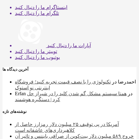
اینستاگرام
ما را دنبال کنید
تلگرام
ما را دنبال کنید
آپارات
ما را دنبال کنید
توییتر
ما را دنبال کنید
یوتیوب
ما را دنبال کنید
آخرین دیدگاه ها
احمدرضا
در
تکنولوژی را با نصف قیمت تجربه کنید؛ فروشگاه
اینترنتی نو استوک
در
همتا سیستم مشکل گم شدن کلید را در شیراز حل
Erfan
کرد | دستگیره هوشمند
نوشته‌های تازه
آمریکا در پی توقیف ۲۵ میلیون دلار رمزارز حاصل از
کلاهبرداری‌های عاشقانه است
خروج ۵۸۹ میلیون دلار بیت‌کوین از صرافی بایننس و تاثیر آن