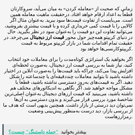
زمانی که صحبت از «معامله کردن» به میان می‌آید، سروکارتان
قطعاً به اعداد ارقام خواهد افتاد. درحقیقت ماهیت معامله همین
است. می‌بایست از تفاوت قیمت‌ها سود ببرید. به‌عنوان مثال اگر
کالایی را با قیمت کمی خریداری کرده و با قیمت بیشتری بفروشید،
می‌توانید تفاوت این دو قیمت را به‌عنوان سود در نظر بگیرید. حال
در دنیای کریپتو همه‌چیز حول محور
قیمت ارز دیجیتال
می‌چرخد. در
حقیقت تمام اقدامات شما در بازار کریپتو مربوط به قیمت
کریپتوکارنسی‌ها خواهد بود.
اگر بخواهید یک استراتژی کوتاه‌مدت را برای معاملات خود انتخاب
کنید، نیاز شما به بررسی قیمت ارز دیجیتال، به‌صورت لحظه‌ای
افزایش پیدا می‌کند، چراکه باید قیمت‌ها را به‌صورت آنلاین در اختیار
داشته باشید تا بتوانید معاملات چنددقیقه‌ای یا چندساعته را شکل
دهید. اگر به قیمت‌های به‌روز دسترسی نداشته باشید، قطعاً با
مشکل مواجه خواهید شد. اگر نگاهی به اندیکاتورهای مختلف هم
داشته باشید، می‌بینید که قیمت ارزهای دیجیتال به‌عنوان اصلی‌ترین
شاخصهٔ مورد بررسی قرار می‌گیرند و بدون دسترسی به آن‌ها
نمی‌توان دید درستی از بازار داشت. همچنین بدیهی است که هدف ما
از بررسی بازار، دید درست به‌منظور پیش‌بینی وضعیت
رمزارزهاست.
بیشتر بخوانید
"حمله داستینگ" چیست؟