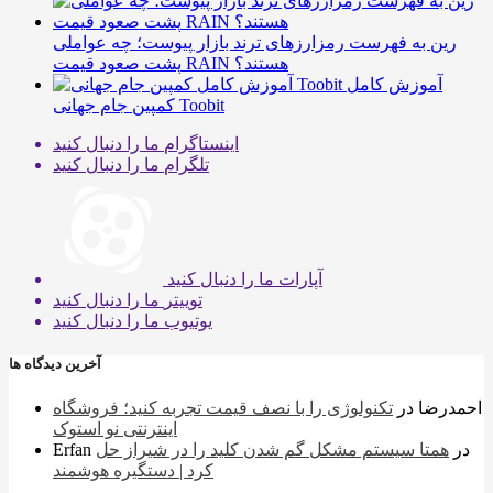
رین به فهرست رمزارزهای ترند بازار پیوست؛ چه عواملی
پشت صعود قیمت RAIN هستند؟
آموزش کامل
کمپین جام جهانی Toobit
اینستاگرام
ما را دنبال کنید
تلگرام
ما را دنبال کنید
آپارات
ما را دنبال کنید
توییتر
ما را دنبال کنید
یوتیوب
ما را دنبال کنید
آخرین دیدگاه ها
احمدرضا
در
تکنولوژی را با نصف قیمت تجربه کنید؛ فروشگاه
اینترنتی نو استوک
در
همتا سیستم مشکل گم شدن کلید را در شیراز حل
Erfan
کرد | دستگیره هوشمند