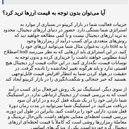
آیا می‌توان بدون توجه به قیمت ارزها ترید کرد؟
جزییات فعالیت شما در بازار کریپتو در بسیاری از موارد به
استراتژی شما بستگی دارد. حضور در دنیای ارزهای دیجیتال، محدود
به ترید ارزهای دیجیتال نیست و با کمی مطالعه خواهید دید که
روش‌های متعددی برای کسب درآمد از رمزارزها وجود
دارد. به‌عنوان مثال شما می‌توانید ارزهای خود را hold یا به
اصطلاح hodl کنید. در این استراتژی باید ارزهایی که به نظر می‌رسد
آیندهٔ مطلوبی خواهند داشت را خریداری کرده و بدون توجه به
نوسانات قیمت، نگه‌داری کنید. در این حالت قیمت ارز دیجیتال هیچ
اهمیتی ندارد و باید هرگونه تغییر ایجادشده را نادیده گرفت. در
حقیقت در هولد کردن شما به انتظار افزایش قیمت قابل‌توجهی
هستید که خبر جنجالی و شگفت‌انگیزی را در بازار کریپتو ایجاد کند.
از سوی دیگر، استیکینگ نیز یک روش غیرفعال برای کسب درآمد
است که به بررسی قیمت ارز دیجیتال ارتباطی ندارد. در استیکینگ
شما دارایی خود را در یک شبکه قفل کرده و در ازای آن سود
دریافت می‌کنید. در استیکینگ شما نمی‌توانید در مدت زمان دورهٔ
قفل شدن، دارایی خود را برداشت کنید. بنابراین در طول این دوره،
بررسی قیمت لحظه‌ای معنایی نخواهد داشت. بااین‌حال تریدینگ و
معاملهٔ رمزارزها روشی است که کاملاً با قیمت لحظه‌ای ارزهای
دیجیتال گره خورده است. یکی از ویژگی‌های اساسی