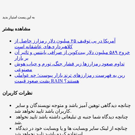
به این پست امتیاز بدید
مشاهده بیشتر
آمریکا در پی توقیف ۲۵ میلیون دلار رمزارز حاصل از
کلاهبرداری‌های عاشقانه است
خروج ۵۸۹ میلیون دلار بیت‌کوین از صرافی بایننس و تاثیر آن
بر بازار
تداوم صعود رمزارزها زیر فشار جنگ، تورم و حباب هوش
مصنوعی
رین به فهرست رمزارزهای ترند بازار پیوست؛ چه عواملی
پشت صعود قیمت RAIN هستند؟
نظرات کاربران
چنانچه دیدگاهی توهین آمیز باشد و متوجه نویسندگان و سایر
کاربران باشد تایید نخواهد شد.
چنانچه دیدگاه شما جنبه ی تبلیغاتی داشته باشد تایید نخواهد
شد.
چنانچه از لینک سایر وبسایت ها و یا وبسایت خود در دیدگاه
استفاده کرده باشید تایید نخواهد شد.