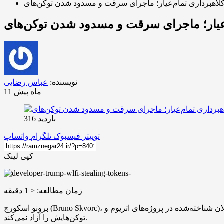
نویسنده:
عباس رضایی
11 ماه پیش
بازدید 316
توییتر
فیسبوک
تلگرام
واتساپ
کپی لینک
زمان مطالعه:
< 1
دقیقه
برونو اسکورچ (Bruno Skvorc)، توسعه‌دهنده پالیگان و یکی از فعالان شناخته‌شده در پروژه‌های اتریوم و NFT، پروژه ورلد لیبرتی فایننشال (WLFI) را متهم کرده که سرمایه‌های او را سرقت کرده و
توکن‌هایش را آزاد نمی‌کند.