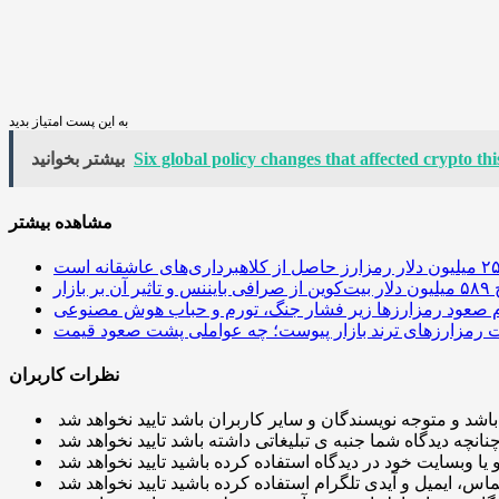
به این پست امتیاز بدید
Six global policy changes that affected crypto th
بیشتر بخوانید
مشاهده بیشتر
 آن بر بازار
م صعود رمزارزها زیر فشار جنگ، تورم و حباب هوش مصنوعی
نظرات کاربران