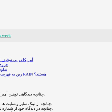
is week
آمریکا در پی توقیف ۲۵ میلیون دلار رمزارز حاصل از کلاهبرداری‌های عاشقانه است
خروج ۵۸۹ میلیون دلار بیت‌کوین از صرافی بایننس و تاثیر
تداو
رین به فهرست رمزارزهای ترند بازار پیوست؛ چه عواملی پشت صعود قیمت RAIN هستند؟
چنانچه دیدگاهی توهین آمیز باشد و متوجه نویسندگان و سایر کاربران باشد تایید نخواهد شد.
چنانچه دیدگاه شما جنبه ی تبلیغاتی داشته باشد تایید نخواهد شد.
چنانچه از لینک سایر وبسایت ها و یا وبسایت خود در دیدگاه استفاده کرده باشید تایید نخواهد شد.
چنانچه در دیدگاه خود از شماره تماس، ایمیل و آیدی تلگرام استفاده کرده باشید تایید نخواهد شد.