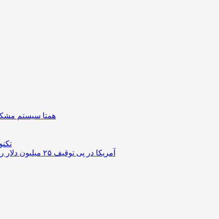
همتا سیستم مشکل 
تکنو
آمریکا در پی توقیف ۲۵ میلیون دلار رمزارز حاصل از کلاهبرداری‌های عاشقانه است