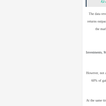
The data rev
returns outpac
the mark
However, not al
60% of gai
At the same ti