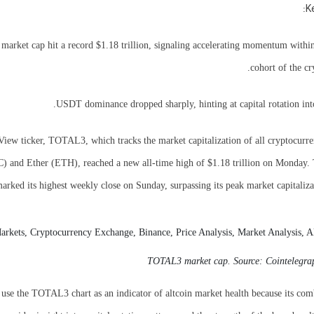
K
rket cap hit a record $1.18 trillion, signaling accelerating momentum within
cohort of the cr
USDT dominance dropped sharply, hinting at capital rotation into 
iew ticker, TOTAL3, which tracks the market capitalization of all cryptocurre
) and Ether (ETH), reached a new all-time high of $1.18 trillion on Monday. 
arked its highest weekly close on Sunday, surpassing its peak market capitaliz
TOTAL3 market cap. Source:
Cointelegra
 use the TOTAL3 chart as an indicator of altcoin market health because its com