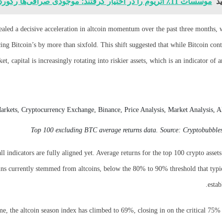
د
موسسات 11٪ اتریوم را در اختیار گرفتند؛ موجودی صرافی‌ها رکورد زد
ealed a decisive acceleration in altcoin momentum over the past three months, 
ing Bitcoin’s by more than sixfold. This shift suggested that while Bitcoin con
et, capital is increasingly rotating into riskier assets, which is an indicator of 
Top 100 excluding BTC average returns data. Source: Cryptobubble
l indicators are fully aligned yet. Average returns for the top 100 crypto asset
ns currently stemmed from altcoins, below the 80% to 90% threshold that typic
estab
me, the altcoin season index has climbed to 69%, closing in on the critical 75%