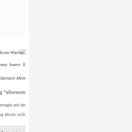
ney. Source: X
nd: Samson Mow
 “altseason”
trength and the
g altcoin cycle.