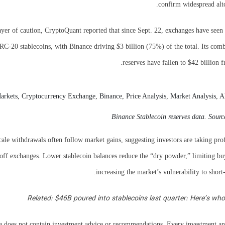
confirm widespread alt
yer of caution, CryptoQuant reported that since Sept. 22, exchanges have seen 
RC-20 stablecoins, with Binance driving $3 billion (75%) of the total. Its com
reserves have fallen to $42 billion f
Binance Stablecoin reserves data. Sour
ale withdrawals often follow market gains, suggesting investors are taking pro
 off exchanges. Lower stablecoin balances reduce the “dry powder,” limiting b
increasing the market’s vulnerability to short-
Related: $46B poured into stablecoins last quarter: Here’s who
le does not contain investment advice or recommendations. Every investment a