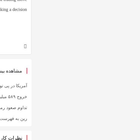
king a decision.
مشاهده بیش
آمریکا در پی توقیف ۲۵ میلیون دلار رمزارز حاصل از کلاهبرد
خروج ۵۸۹ میلیون دلار بیت‌کوین از صرافی بایننس و تاثیر آن بر بازار
تداوم صعود رم
رین به فهرست رم
نظرات کارب