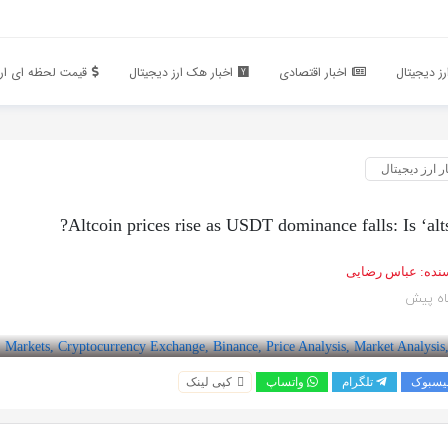
ز دیجیتال
اخبار اقتصادی
اخبار هک ارز دیجیتال
قیمت لحظه ای ارز
ر ارز دیجیتال
Altcoin prices rise as USDT dominance falls: Is ‘alts
نده:
عباس رضایی
یسبوک
تلگرام
واتساپ
کپی لینک