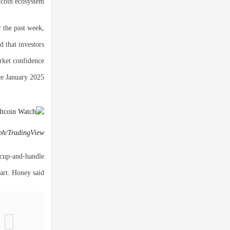
tcoin ecosystem.
 the past week,
 that investors
arket confidence
e January 2025.
ph/TradingView
 cup-and-handle
art. Honey said: