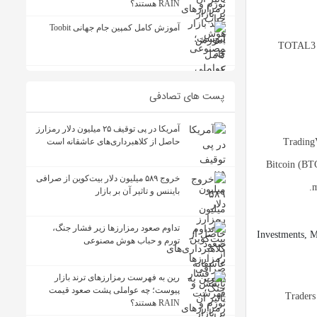
RAIN هستند؟
آموزش کامل کمپین جام جهانی Toobit
TOTAL3 ma
پست های تصادفی
آمریکا در پی توقیف ۲۵ میلیون دلار رمزارز
حاصل از کلاهبرداری‌های عاشقانه است
TradingV
Bitcoin (BTC
خروج ۵۸۹ میلیون دلار بیت‌کوین از صرافی
m
بایننس و تاثیر آن بر بازار
تداوم صعود رمزارزها زیر فشار جنگ،
تورم و حباب هوش مصنوعی
رین به فهرست رمزارزهای ترند بازار
پیوست؛ چه عواملی پشت صعود قیمت
Traders
RAIN هستند؟