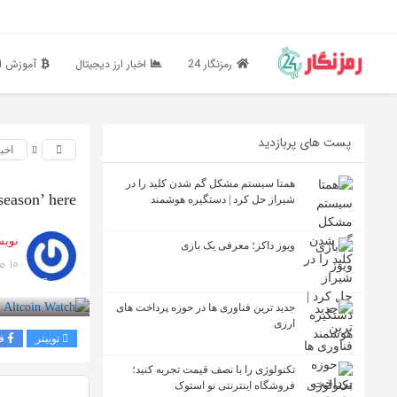
رمزنگار 24
اخبار ارز دیجیتال
آموزش ار
پست های پربازدید
اخبا
همتا سیستم مشکل گم شدن کلید را در
eason’ here?
شیراز حل کرد | دستگیره هوشمند
نویس
ویوز داکز؛ معرفی یک بازی
10 ماه پیش
بازدید 94
جدید ترین فناوری ها در حوزه پرداخت های
ارزی
توییتر
ف
تکنولوژی را با نصف قیمت تجربه کنید؛
فروشگاه اینترنتی نو استوک