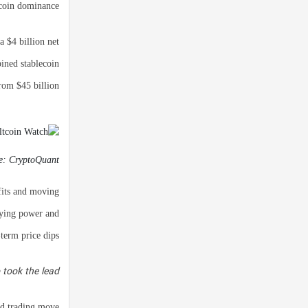
coin dominance.
a $4 billion net
bined stablecoin
rom $45 billion.
ce: CryptoQuant
fits and moving
uying power and
term price dips.
 took the lead
nd trading move