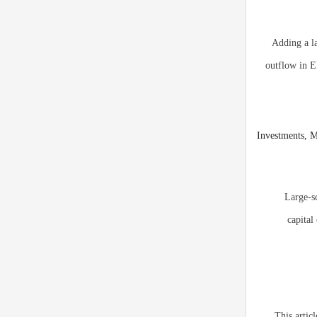
Adding a la
outflow in E
Large-sc
capital
This artic