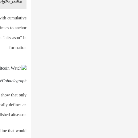
بیشتر بخوانی
with cumulative
tinues to anchor
an “altseason” in
formation.
s/Cointelegraph
s show that only
ally defines an
lished altseason.
 line that would