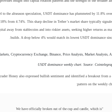
provides insight into capital rotation patterns and the strength of the broader al
l to the altseason speculation, USDT dominance has plummeted by 11.8% over
.18% from 4.74%. This sharp decline in Tether’s market share typically signaled
apital away from stablecoins and into riskier assets, seeking higher returns as m
builds. A drop below 4% would match its lowest USDT dominance sinc
USDT dominance weekly chart. Source: Cointelegra
trader Honey also expressed bullish sentiment and identified a breakout from a
pattern on the weekly ch
“We have officially broken out of the cup and candle, which is