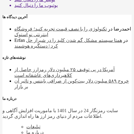
یوتیوب
ما را دنبال کنید
آخرین دیدگاه ها
احمدرضا
در
تکنولوژی را با نصف قیمت تجربه کنید؛ فروشگاه
اینترنتی نو استوک
در
همتا سیستم مشکل گم شدن کلید را در شیراز حل
Erfan
کرد | دستگیره هوشمند
نوشته‌های تازه
آمریکا در پی توقیف ۲۵ میلیون دلار رمزارز حاصل از
کلاهبرداری‌های عاشقانه است
خروج ۵۸۹ میلیون دلار بیت‌کوین از صرافی بایننس و تاثیر آن
بر بازار
درباره ما
سایت رمزنگار 24 در سال 1401 با ماموریت افزایش آگاهی و
اطلاعات مردم از دنیای رمز ارز ها راه اندازی گردید.
تبلیغات
درباره ما