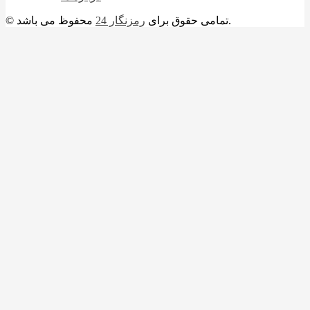
محفوظ می باشد.
© تمامی حقوق برای
رمزنگار 24