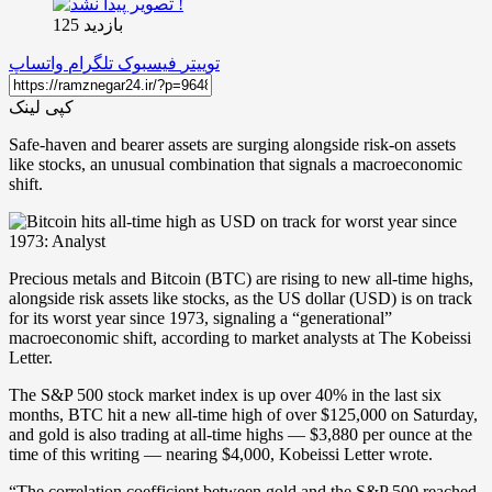
بازدید 125
توییتر
فیسبوک
تلگرام
واتساپ
کپی لینک
Safe-haven and bearer assets are surging alongside risk-on assets
like stocks, an unusual combination that signals a macroeconomic
shift.
Precious metals and Bitcoin (BTC) are rising to new all-time highs,
alongside risk assets like stocks, as the US dollar (USD) is on track
for its worst year since 1973, signaling a “generational”
macroeconomic shift, according to market analysts at The Kobeissi
Letter.
The S&P 500 stock market index is up over 40% in the last six
months, BTC hit a new all-time high of over $125,000 on Saturday,
and gold is also trading at all-time highs — $3,880 per ounce at the
time of this writing — nearing $4,000, Kobeissi Letter wrote.
“The correlation coefficient between gold and the S&P 500 reached