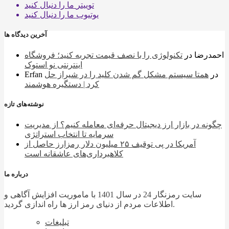
توییتر
ما را دنبال کنید
یوتیوب
ما را دنبال کنید
آخرین دیدگاه ها
احمدرضا
در
تکنولوژی را با نصف قیمت تجربه کنید؛ فروشگاه
اینترنتی نو استوک
در
همتا سیستم مشکل گم شدن کلید را در شیراز حل
Erfan
کرد | دستگیره هوشمند
نوشته‌های تازه
چگونه در بازار ارز دیجیتال حرفه‌ای معامله کنیم؟ از مدیریت
سرمایه تا انتخاب استراتژی
آمریکا در پی توقیف ۲۵ میلیون دلار رمزارز حاصل از
کلاهبرداری‌های عاشقانه است
درباره ما
سایت رمزنگار 24 در سال 1401 با ماموریت افزایش آگاهی و
اطلاعات مردم از دنیای رمز ارز ها راه اندازی گردید.
تبلیغات