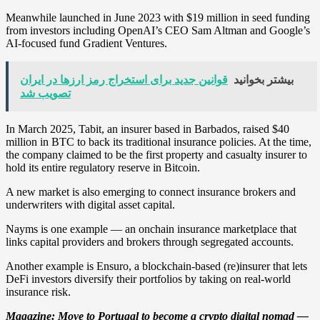
Meanwhile launched in June 2023 with $19 million in seed funding
from investors including OpenAI’s CEO Sam Altman and Google’s
AI-focused fund Gradient Ventures.
بیشتر بخوانید
قوانین جدید برای استخراج رمز ارزها در ایران
تصویب شد
In March 2025, Tabit, an insurer based in Barbados, raised $40
million in BTC to back its traditional insurance policies. At the time,
the company claimed to be the first property and casualty insurer to
hold its entire regulatory reserve in Bitcoin.
A new market is also emerging to connect insurance brokers and
underwriters with digital asset capital.
Nayms is one example — an onchain insurance marketplace that
links capital providers and brokers through segregated accounts.
Another example is Ensuro, a blockchain-based (re)insurer that lets
DeFi investors diversify their portfolios by taking on real-world
insurance risk.
Magazine: Move to Portugal to become a crypto digital nomad —