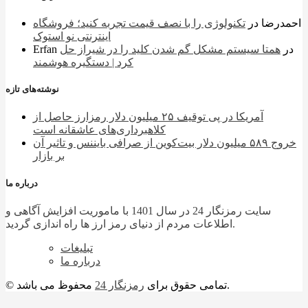
احمدرضا
در
تکنولوژی را با نصف قیمت تجربه کنید؛ فروشگاه
اینترنتی نو استوک
در
همتا سیستم مشکل گم شدن کلید را در شیراز حل
Erfan
کرد | دستگیره هوشمند
نوشته‌های تازه
آمریکا در پی توقیف ۲۵ میلیون دلار رمزارز حاصل از
کلاهبرداری‌های عاشقانه است
خروج ۵۸۹ میلیون دلار بیت‌کوین از صرافی بایننس و تاثیر آن
بر بازار
درباره ما
سایت رمزنگار 24 در سال 1401 با ماموریت افزایش آگاهی و
اطلاعات مردم از دنیای رمز ارز ها راه اندازی گردید.
تبلیغات
درباره ما
محفوظ می باشد.
© تمامی حقوق برای
رمزنگار 24