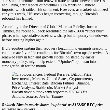
The sell-off stemmed from renewed trade tensions between the US
and China, after reports of potential 100% tariffs on Chinese
imports, which rattled risk sentiment. However, as markets stabilized
early this week, US stocks began recovering, though Bitcoin’s
rebound has lagged.
According to the Director of Global Macro at Fidelity, Jurrien
Timmer, the recent pullback resembled the late-1990s “super bull”
phase, when speculative assets saw sharp but temporary drawdowns
before surging higher again.
If US equities sustain their recovery heading into earnings season, it
could create favorable conditions for Bitcoin’s own upside revival. A
renewed rally in tech and growth stocks, bolstered by easier
monetary policy, might help extend “Uptober” optimism into a
stronger finish for the month.
Bitcoin price outlook with respect to ETFs/ETPs
demand. Source: Jurrien Timmer
Related: Bitcoin metric shows ‘euphoria’ as $112.5K BTC price
squeezes new buyers