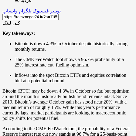
بازدید 96
توییتر
فیسبوک
تلگرام
واتساپ
کپی لینک
Key takeaways:
Bitcoin is down 4.3% in October despite historically strong
monthly returns.
The CME FedWatch tool shows a 96.7% probability of a
25% interest rate cut, fueling optimism.
Inflows into the spot Bitcoin ETFs and equities correlation
hint at a potential rebound.
Bitcoin (BTC) may be down 4.3% in October so far, but optimism
around the month’s historically bullish trend remains intact. Since
2019, Bitcoin’s average October gain has stood near 20%, with a
median return of roughly 15%. While this year’s performance
currently lags, market participants are looking to macroeconomic
policy shifts for potential fuel.
According to the CME FedWatch tool, the probability of a Federal
Reserve interest rate cut now stands at 96.7% for a 25-basis-point