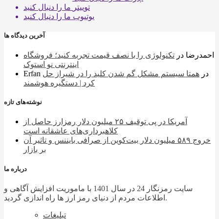
توییتر
ما را دنبال کنید
یوتیوب
ما را دنبال کنید
آخرین دیدگاه ها
احمدرضا
در
تکنولوژی را با نصف قیمت تجربه کنید؛ فروشگاه
اینترنتی نو استوک
در
همتا سیستم مشکل گم شدن کلید را در شیراز حل
Erfan
کرد | دستگیره هوشمند
نوشته‌های تازه
آمریکا در پی توقیف ۲۵ میلیون دلار رمزارز حاصل از
کلاهبرداری‌های عاشقانه است
خروج ۵۸۹ میلیون دلار بیت‌کوین از صرافی بایننس و تاثیر آن
بر بازار
درباره ما
سایت رمزنگار 24 در سال 1401 با ماموریت افزایش آگاهی و
اطلاعات مردم از دنیای رمز ارز ها راه اندازی گردید.
تبلیغات