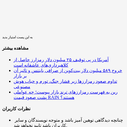
به این پست امتیاز بدید
مشاهده بیشتر
آمریکا در پی توقیف ۲۵ میلیون دلار رمزارز حاصل از
کلاهبرداری‌های عاشقانه است
خروج ۵۸۹ میلیون دلار بیت‌کوین از صرافی بایننس و تاثیر آن
بر بازار
تداوم صعود رمزارزها زیر فشار جنگ، تورم و حباب هوش
مصنوعی
رین به فهرست رمزارزهای ترند بازار پیوست؛ چه عواملی
پشت صعود قیمت RAIN هستند؟
نظرات کاربران
چنانچه دیدگاهی توهین آمیز باشد و متوجه نویسندگان و سایر
کاربران باشد تایید نخواهد شد.