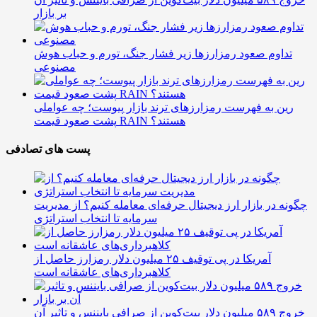
بر بازار
تداوم صعود رمزارزها زیر فشار جنگ، تورم و حباب هوش
مصنوعی
رین به فهرست رمزارزهای ترند بازار پیوست؛ چه عواملی
پشت صعود قیمت RAIN هستند؟
پست های تصادفی
چگونه در بازار ارز دیجیتال حرفه‌ای معامله کنیم؟ از مدیریت
سرمایه تا انتخاب استراتژی
آمریکا در پی توقیف ۲۵ میلیون دلار رمزارز حاصل از
کلاهبرداری‌های عاشقانه است
خروج ۵۸۹ میلیون دلار بیت‌کوین از صرافی بایننس و تاثیر آن