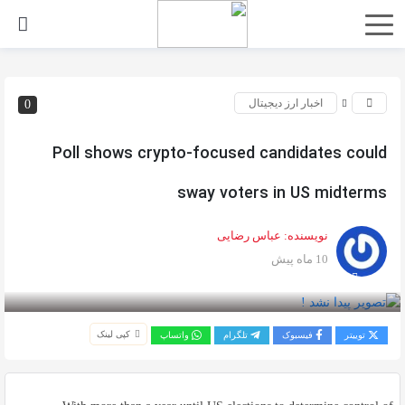
اخبار ارز دیجیتال
0
Poll shows crypto-focused candidates could
sway voters in US midterms
نویسنده:
عباس رضایی
10 ماه پیش
بازدید 85
کپی لینک
توییتر
فیسبوک
تلگرام
واتساپ