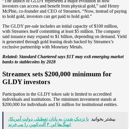
“The launch of GLDY represents a major evolution in how
investors can access and benefit from physical gold,” said Henry
McPhie, co-founder and CEO of Streamex. “Now, instead of paying
to hold gold, investors can get paid to hold gold.”
The GLDY pre-sale includes an initial capacity of $100 million,
with Streamex itself committing at least $5 million. The company
said issuance may expand to $1 billion, depending on demand. Yield
is generated through gold leasing deals backed by Streamex’s
exclusive partnership with Monetary Metals.
Related:
Standard Chartered says $1T may exit emerging market
banks to stablecoins by 2028
Streamex sets $200,000 minimum for
GLDY investors
Participation in the GLDY token sale is limited to accredited
individuals and institutions. The minimum investment stands at
$200,000 for individuals and $1 million for institutional entities.
بیشتر بخوانید
با نزدیک شدن به پایان تعطیلی دولت آمریکا،
نهنگ‌ها این ۳ آلت‌کوین را می‌خرند!