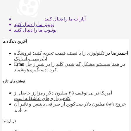
آپارات
ما را دنبال کنید
توییتر
ما را دنبال کنید
یوتیوب
ما را دنبال کنید
آخرین دیدگاه ها
احمدرضا
در
تکنولوژی را با نصف قیمت تجربه کنید؛ فروشگاه
اینترنتی نو استوک
در
همتا سیستم مشکل گم شدن کلید را در شیراز حل
Erfan
کرد | دستگیره هوشمند
نوشته‌های تازه
آمریکا در پی توقیف ۲۵ میلیون دلار رمزارز حاصل از
کلاهبرداری‌های عاشقانه است
خروج ۵۸۹ میلیون دلار بیت‌کوین از صرافی بایننس و تاثیر آن
بر بازار
درباره ما