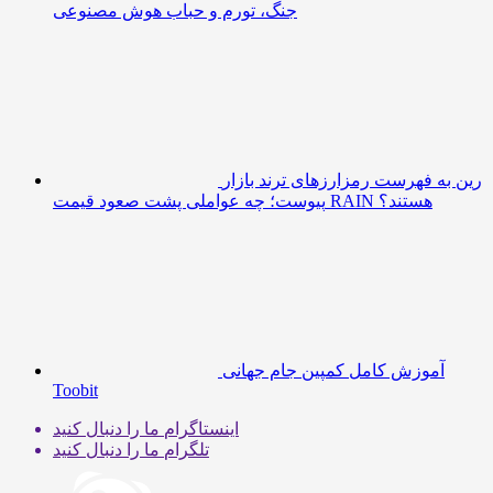
جنگ، تورم و حباب هوش مصنوعی
رین به فهرست رمزارزهای ترند بازار
پیوست؛ چه عواملی پشت صعود قیمت RAIN هستند؟
آموزش کامل کمپین جام جهانی
Toobit
اینستاگرام
ما را دنبال کنید
تلگرام
ما را دنبال کنید