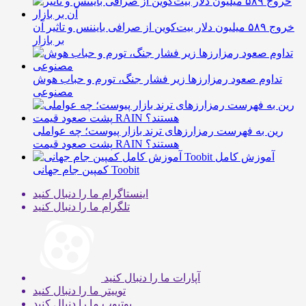
خروج ۵۸۹ میلیون دلار بیت‌کوین از صرافی بایننس و تاثیر آن
بر بازار
تداوم صعود رمزارزها زیر فشار جنگ، تورم و حباب هوش
مصنوعی
رین به فهرست رمزارزهای ترند بازار پیوست؛ چه عواملی
پشت صعود قیمت RAIN هستند؟
آموزش کامل
کمپین جام جهانی Toobit
اینستاگرام
ما را دنبال کنید
تلگرام
ما را دنبال کنید
آپارات
ما را دنبال کنید
توییتر
ما را دنبال کنید
یوتیوب
ما را دنبال کنید