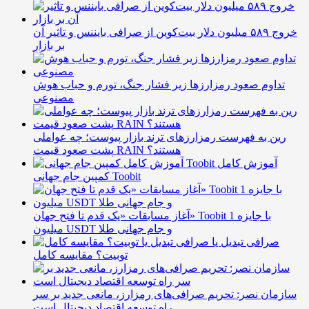
خروج ۵۸۹ میلیون دلار بیت‌کوین از صرافی بایننس و تاثیر آن
بر بازار
تداوم صعود رمزارزها زیر فشار جنگ، تورم و حباب هوش
مصنوعی
رین به فهرست رمزارزهای ترند بازار پیوست؛ چه عواملی
پشت صعود قیمت RAIN هستند؟
آموزش کامل
کمپین جام جهانی Toobit
آغاز مسابقات «یک قدم تا فتح جهان» Toobit با جایزه 1
میلیون USDT و جام جهانی طلا
صرافی تبدیل یا
توبیت؟ مقایسه کامل
سازمان نصر: تحریم صرافی‌های رمزارز، مانعی جدید بر سر
راه توسعه اقتصاد دیجیتال است