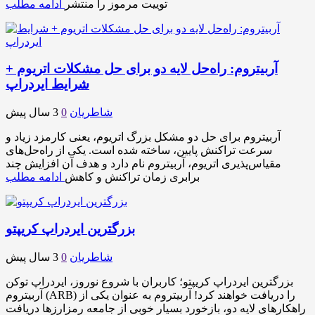
توییت مرموز را منتشر
ادامه مطلب
آربیتروم: راه‌حل لایه دو برای حل مشکلات اتریوم +
شرایط ایردراپ
شاطریان
0
3 سال پیش
آربیتروم برای حل دو مشکل بزرگ اتریوم، یعنی کارمزد زیاد و
سرعت تراکنش پایین، ساخته شده است. یکی از راه‌حل‌های
مقیاس‌پذیری اتریوم، آربیتروم نام دارد و هدف آن افزایش چند
برابری زمان تراکنش و کاهش
ادامه مطلب
بزرگترین ایردراپ کریپتو
شاطریان
0
3 سال پیش
بزرگترین ایردراپ کریپتو؛ کاربران با شروع نوروز، ایردراپ توکن
آربیتروم (ARB) را دریافت خواهند کرد! آربیتروم به عنوان یکی از
راهکارهای لایه دو، بازخورد بسیار خوبی از جامعه رمزارز‌ها دریافت