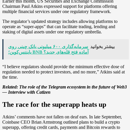
Earlier this month, US Securities and Exchange Commission
Chairman Paul Atkins expressed support for platforms offering
multiple financial services under one regulatory framework.
The regulator’s updated strategy includes allowing platforms to
operate as “super-apps” that can facilitate trading, lending and
staking of digital assets under one regulatory umbrella.
بیشتر بخوانید
سرمایه‌گذاری ۶۰۰ میلیونی بانک چینی‌ روی
بایننس‌کوین؛ BNB آماده فتح قله‌های جدید؟
“I believe regulators should provide the minimum effective dose of
regulation needed to protect investors, and no more,” Atkins said at
the time.
Related:
The role of the Telegram ecosystem in the future of Web3
— Interview with Catizen
The race for the superapp heats up
Atkins’ comments have not fallen on deaf ears. In late September,
Coinbase CEO Brian Armstrong outlined plans to build a crypto
superapp, offering credit cards, payments and Bitcoin rewards to