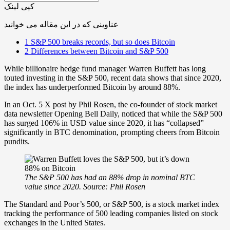
کپی لینک
عناوینی که در این مقاله می خوانید
1
S&P 500 breaks records, but so does Bitcoin
2
Differences between Bitcoin and S&P 500
While billionaire hedge fund manager Warren Buffett has long
touted investing in the S&P 500, recent data shows that since 2020,
the index has underperformed Bitcoin by around 88%.
In an Oct. 5 X post by Phil Rosen, the co-founder of stock market
data newsletter Opening Bell Daily, noticed that while the S&P 500
has surged 106% in USD value since 2020, it has “collapsed”
significantly in BTC denomination, prompting cheers from Bitcoin
pundits.
The S&P 500 has had an 88% drop in nominal BTC
value since 2020. Source:
Phil Rosen
The Standard and Poor’s 500, or S&P 500, is a stock market index
tracking the performance of 500 leading companies listed on stock
exchanges in the United States.