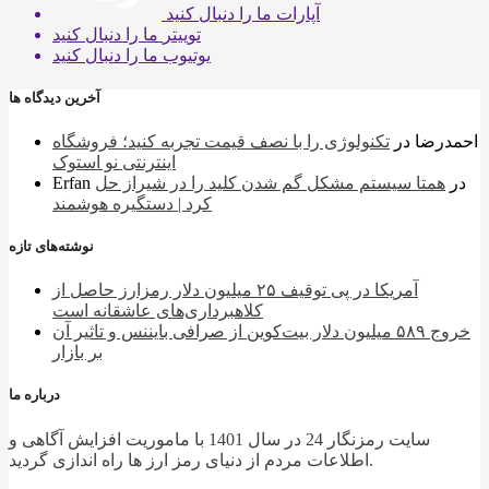
آپارات
ما را دنبال کنید
توییتر
ما را دنبال کنید
یوتیوب
ما را دنبال کنید
آخرین دیدگاه ها
احمدرضا
در
تکنولوژی را با نصف قیمت تجربه کنید؛ فروشگاه
اینترنتی نو استوک
در
همتا سیستم مشکل گم شدن کلید را در شیراز حل
Erfan
کرد | دستگیره هوشمند
نوشته‌های تازه
آمریکا در پی توقیف ۲۵ میلیون دلار رمزارز حاصل از
کلاهبرداری‌های عاشقانه است
خروج ۵۸۹ میلیون دلار بیت‌کوین از صرافی بایننس و تاثیر آن
بر بازار
درباره ما
سایت رمزنگار 24 در سال 1401 با ماموریت افزایش آگاهی و
اطلاعات مردم از دنیای رمز ارز ها راه اندازی گردید.