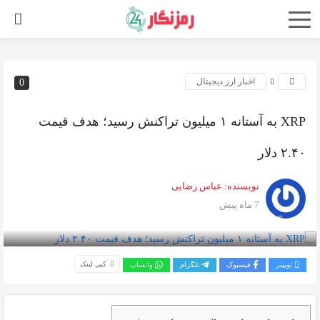
اخبار ارز دیجیتال
0
XRP به آستانه ۱ میلیون تراکنش رسید؛ هدف قیمت
۲.۴۰ دلار
نویسنده:
عباس رضایی
7 ماه پیش
بازدید 221
کپی لینک
توییتر
فیسبوک
تلگرام
واتساپ