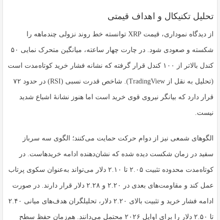
تحلیل تکنیکال و اهداف قیمتی
از دیدگاه نموداری، قیمت XRP توانسته خط روند نزولی چندماهه را
شکسته و صعودی شود. در چارت چهار ساعته، میانگین متحرک نمایی ۵۰
کندل بالاتر از ۱۰۰ کندل قرار گرفته که نشانه فشار خرید کوتاه‌مدت است
(تحلیل به نقل از TradingView). شاخص قدرت نسبی (RSI) در حدود ۷۲
قرار دارد که بیانگر نیروی قوی خرید است اما هنوز نشانهٔ اشباع شدید
نیست.
الگوهای شمعی نیز از دوام حرکت حمایت می‌کنند؛ الگوی سه سرباز
سفید در زمان شکست دیده شده که نشان‌دهنده ادامه خریدهاست. در
کوتاه‌مدت محدوده تثبیت ۲.۰۵ تا ۲.۱۰ دلار می‌تواند به‌عنوان سکوی پرتاب
عمل کند و مقاومت‌های بعدی در ۲.۲۰ و ۲.۲۸ دلار قرار دارند. در صورت
ادامه فشار خرید و تثبیت بالای ۲.۲۰ دلار، تحلیلگران هدف‌های میانی ۲.۴۰
تا ۲.۵۰ دلار را برای اوایل ۲۰۲۶ محتمل می‌دانند. هم‌زمان حفظ سطح