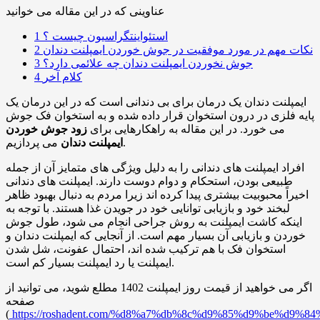
عناوینی که در این مقاله می خوانید
استئواینتگراسیون چیست ؟
1
نکات مهم در مورد موفقیت در جوش خوردن ایمپلنت دندان
2
جوش نخوردن ایمپلنت دندان چه علائمی دارد؟
3
کلام آخر
4
ایمپلنت دندان یک درمان برای بی دندانی است که در این درمان یک
پایه فلزی در درون استخوان قرار داده شده و به استخوان فک جوش
می خورد. در این مقاله به راهکارهایی برای
زود جوش خوردن
می پردازیم.
ایمپلنت دندان
افراد ایمپلنت های دندانی را به دلیل ویژگی های متمایز آن از جمله
طبیعی بودن، استحکام و دوام دوست دارند. ایمپلنت های دندانی
اخیراً محبوبیت بیشتری پیدا کرده اند زیرا مردم به دنبال بهبود ظاهر
لبخند خود و بازیابی توانایی خود در جویدن غذا هستند. با توجه به
اینکه کاشت ایمپلنت به روش جراحی انجام می شود، طول جوش
خوردن و بازیابی آن بسیار مهم است. از آنجایی که ایمپلنت دندان و
استخوان فک با هم ترکیب شده اند، احتمال عفونت، شل شدن
ایمپلنت یا رد ایمپلنت بسیار کم است.
اگر می خواهید از قیمت روز ایمپلنت 1402 مطلع شوید، می توانید از
صفحه
(
https://roshadent.com/%d8%a7%db%8c%d9%85%d9%be%d9%8