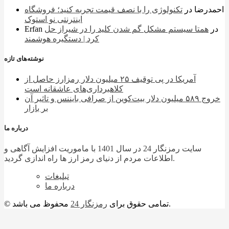
احمدرضا
در
تکنولوژی را با نصف قیمت تجربه کنید؛ فروشگاه
اینترنتی نو استوک
در
همتا سیستم مشکل گم شدن کلید را در شیراز حل
Erfan
کرد | دستگیره هوشمند
نوشته‌های تازه
آمریکا در پی توقیف ۲۵ میلیون دلار رمزارز حاصل از
کلاهبرداری‌های عاشقانه است
خروج ۵۸۹ میلیون دلار بیت‌کوین از صرافی بایننس و تاثیر آن
بر بازار
درباره ما
سایت رمزنگار 24 در سال 1401 با ماموریت افزایش آگاهی و
اطلاعات مردم از دنیای رمز ارز ها راه اندازی گردید.
تبلیغات
درباره ما
محفوظ می باشد.
© تمامی حقوق برای
رمزنگار 24