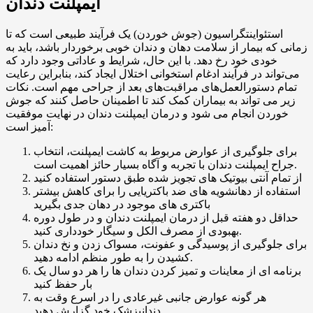
ایمپلنت دندان
استئواینتگراسیون (جوش خوردن) یک فرآیند طبیعی است که تا
زمانی که بیمار از سلامت دهان و دندان خوبی برخوردار باشد، باید به
خودی خود رخ دهد. با این حال، شرایط و عاداتی وجود دارد که
می‌تواند در فرآیند ادغام استخوانی اختلال ایجاد کند، بنابراین رعایت
تمام دستورالعمل‌های مراقبت‌های بعد از جراحی مهم است. نکات
زیر می تواند به بیماران کمک کند تا اطمینان حاصل کنند که جوش
خوردن انجام می شود و درمان ایمپلنت دندان در نهایت موفقیت
آمیز است:
برای جلوگیری از عوارض مربوط به کاشت ایمپلنت، انتخاب
جراح ایمپلنت دندان با تجربه و آگاه بسیار حائز اهمیت است.
از تمام آنتی بیوتیک های تجویز شده طبق دستور استفاده کنید
استفاده از دهانشویه های ضد باکتریایی را برای کاهش بیشتر
باکتری های موجود در دهان جدی بگیرید
حداقل دو هفته قبل از درمان ایمپلنت دندان و در طول دوره
بهبودی از مصرف الکل و سیگار خودداری کنید.
برای جلوگیری از پوسیدگی و عفونت، مسواک زدن و نخ دندان
کشیدن را به طور منظم ادامه دهید.
برنامه ای از معاینات و تمیز کردن دندان ها را هر دو سال یک
بار حفظ کنید
هر گونه عوارض جانبی غیرعادی را در اسرع وقت به
دندانپزشک خود گزارش دهید.