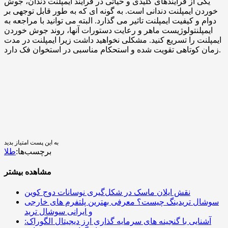
یکی از فرآیندهای کلیدی و حیاتی در فرآیند ایمپلنت دندان، جوش
خوردن ایمپلنت دندانی است. به گونه ای که به طور قابل توجهی بر
دوام و کیفیت ایمپلنت تاثیر می گذارد. البته می توانید با مراجعه به
ایمپلنتولوژیست ماهر و رعایت دستورات آنها، روند جوش خوردن
ایمپلنت را تسریع کنید. مشکلی نخواهید داشت زیرا ایمپلنت در مدت
زمان کوتاهی تقویت شده و استحکام مناسبی در استخوان فک دارد.
به این پست امتیاز بدید
برچسب‌ها:
طلا
مشاهده بیشتر
نقش ایلان ماسک در شکل‌گیری نوسانات دوج کوین
سوشال تریدینگ چیست؟ معرفی بهترین پلتفرم های خارجی
و ایرانی سوشال ترید
آشنایی با گنجینه های سرمایه گذاری ارز دیجیتال الگوراک: