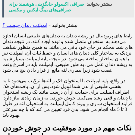
بیشتر بخوانید
صرافی اکسولو جایگزینی هوشمند برای
صرافی‌های بینگ ایکس و مکسی
بیشتر بخوانید »
ایمپلنت دندان چیست ؟
رابط های پریودنتال در ریشه دندان به دندان‌های طبیعی انسان اجازه
می‌دهند به استخوان متصل شده و توده ایجاد کنند. در نتیجه دندان
های شما محکم در جای خود باقی می مانند. به همین منظور شباهت
نزدیک به ساختار کلی دندان های انسان و حفظ ثبات آن، ایمپلنت نیز
با همان ساختار ساخته می شود. در نتیجه، پایه ایمپلنت بسیار شبیه
به ریشه دندان عمل می. به طور طبیعی، ایمپلنت باید در اسرع وقت
نصب شود زیرا بیماری لثه مانع از قرار دادن پیچ می شود.
در واقع، پایه ایمپلنت با استخوان فک و لثه‌ها ترکیب می‌شود تا به
بخشی طبیعی از بدن شما تبدیل شود. پس از آن، بافت‌های فک
اطراف ایمپلنت برای حمایت از آن درست مانند یک ریشه استخوان
یا دندان واقعی رشد می‌کنند. جوش خوردن به زمان زیادی نیاز دارد.
فرآیند استخوان سازی و پیوند کامل ایمپلنت به استخوان لثه در طول
3 تا 5 ماه انجام می شود. بدن فرد تعیین می کند که با چه سرعتی
بهبود یابد.
نکات مهم در مورد موفقیت در جوش خوردن