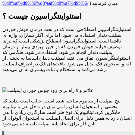
) دیدن فرمایید.
%d8%af%d9%86%d8%af%d8%a7%d9%86/
استئواینتگراسیون چیست ؟
استئواینتگراسیون اصطلاحی است که در بحث درمان جوش خوردن
ایمپلنت دندان استفاده می شود، اما برای اکثر بیماران، واژه ای
ناآشنا است. استئواینتگراسیون اصطلاح پزشکی است که برای
توصیف فرآیند جوش خوردن که در حین بهبودی بیمار از درمان
ایمپلنت دندان انجام می‌شود، استفاده می‌شود. هنگامی که
استئواینتگراسیون اتفاق می افتد، ایمپلنت دندان اساسا به بخشی از
لثه و استخوان فک تبدیل می شود. بافت‌های فک در اطراف ایمپلنت
رشد می‌کنند و استحکام و ثبات بیشتری به آن می‌دهند.
پیچ ایمپلنت از تیتانیوم ساخته شده است. جالب است بدانید که
بخشی از استخوان انسان را می توان در داخل بدن با تیتانیوم
جایگزین کرد. تیتانیوم یک نوع فلز است سازگاری زیادی با بدن
انسان دارد به همین دلیل برای اتصال ایمپلنت به استخوان آلوئول، از
این فلز برای ایجاد پایه ایمپلنت استفاده می شود.