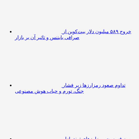
خروج ۵۸۹ میلیون دلار بیت‌کوین از
صرافی بایننس و تاثیر آن بر بازار
تداوم صعود رمزارزها زیر فشار
جنگ، تورم و حباب هوش مصنوعی
رین به فهرست رمزارزهای ترند بازار