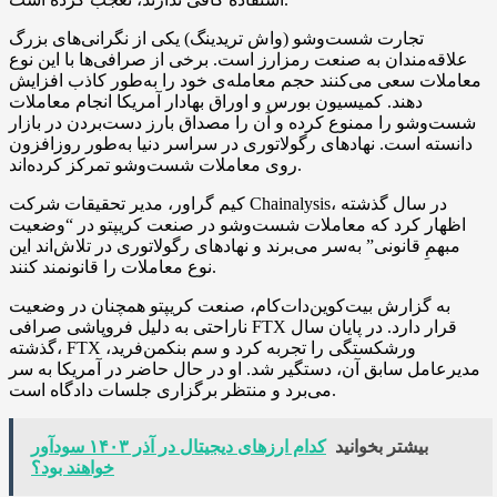
تجارت شست‌و‌شو (واش تریدینگ) یکی از نگرانی‌های بزرگ
علاقه‌مندان به صنعت رمزارز است. برخی از صرافی‌ها با این نوع
معاملات سعی می‌کنند حجم معامله‌ی خود را به‌طور کاذب افزایش
دهند. کمیسیون بورس و اوراق بهادار آمریکا انجام معاملات
شست‌و‌شو را ممنوع کرده و آن را مصداق بارز دست‌بردن در بازار
دانسته است. نهادهای رگولاتوری در سراسر دنیا به‌طور روزافزون
روی معاملات شست‌و‌شو تمرکز کرده‌اند.
کیم گراور، مدیر تحقیقات شرکت Chainalysis، در سال گذشته
اظهار کرد که معاملات شست‌و‌شو در صنعت کریپتو در “وضعیت
مبهمِ قانونی” به‌سر می‌برند و نهادهای رگولاتوری در تلاش‌اند این
نوع معاملات را قانونمند کنند.
به گزارش بیت‌کوین‌دات‌کام، صنعت کریپتو همچنان در وضعیت
ناراحتی به دلیل فروپاشی صرافی FTX قرار دارد. در پایان سال
گذشته، FTX ورشکستگی را تجربه کرد و سم بنکمن‌فرید،
مدیرعامل سابق آن، دستگیر شد. او در حال حاضر در آمریکا به سر
می‌برد و منتظر برگزاری جلسات دادگاه است.
بیشتر بخوانید
کدام ارزهای دیجیتال در آذر ۱۴۰۳ سودآور
خواهند بود؟