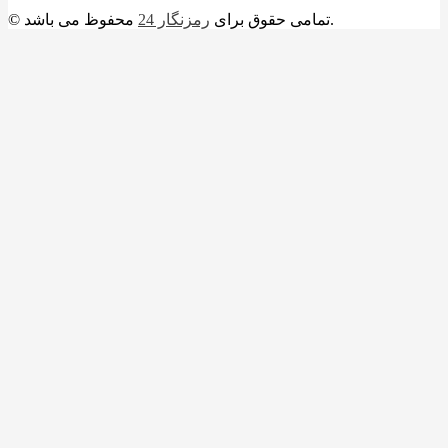
محفوظ می باشد.
© تمامی حقوق برای
رمزنگار 24