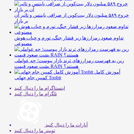
خروج ۵۸۹ میلیون دلار بیت‌کوین از صرافی بایننس و تاثیر آن
بر بازار
تداوم صعود رمزارزها زیر فشار جنگ، تورم و حباب هوش
مصنوعی
رین به فهرست رمزارزهای ترند بازار پیوست؛ چه عواملی
پشت صعود قیمت RAIN هستند؟
آموزش کامل
کمپین جام جهانی Toobit
اینستاگرام
ما را دنبال کنید
تلگرام
ما را دنبال کنید
آپارات
ما را دنبال کنید
توییتر
ما را دنبال کنید