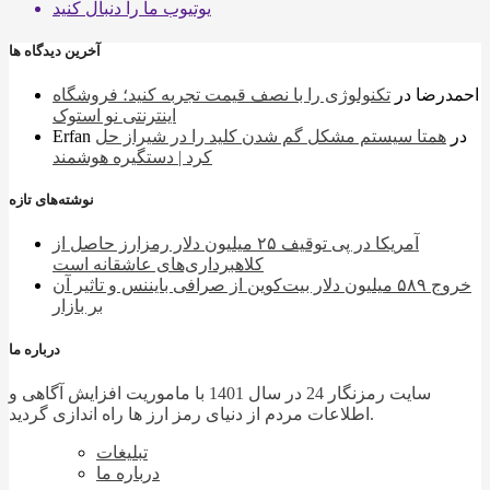
یوتیوب
ما را دنبال کنید
آخرین دیدگاه ها
احمدرضا
در
تکنولوژی را با نصف قیمت تجربه کنید؛ فروشگاه
اینترنتی نو استوک
در
همتا سیستم مشکل گم شدن کلید را در شیراز حل
Erfan
کرد | دستگیره هوشمند
نوشته‌های تازه
آمریکا در پی توقیف ۲۵ میلیون دلار رمزارز حاصل از
کلاهبرداری‌های عاشقانه است
خروج ۵۸۹ میلیون دلار بیت‌کوین از صرافی بایننس و تاثیر آن
بر بازار
درباره ما
سایت رمزنگار 24 در سال 1401 با ماموریت افزایش آگاهی و
اطلاعات مردم از دنیای رمز ارز ها راه اندازی گردید.
تبلیغات
درباره ما