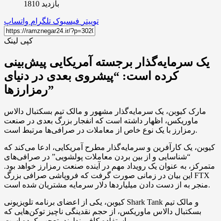
بازدید 1810
توییتر
فیسبوک
تلگرام
واتساپ
کپی لینک
یک سرمایه‌گذار برجسته آمریکایی پیش‌بینی
کرده است: “پیشروی بعدی در دنیای
رمزارزها”
مارک کیوبن، یک سرمایه‌گذار مشهور و مالک تیم بسکتبال دالاس
ماوریکس، اظهار داشته است که انفجار بزرگ بعدی در صنعت
رمزارز با یک نوع خاص از معاملات در صرافی‌ها مرتبط است.
کیوبن، یک کارآفرین و سرمایه‌گذار مطرح آمریکایی، ادعا می‌کند که
“شناسایی و از بین بردن معاملات پولشویی” در صرافی‌های
متمرکز، به عنوان یک رویداد مهم در آینده صنعت رمزارز خواهد بود.
این بیان در زمانی صورت گرفت که فروپاشی صرافی بزرگ FTX
منجر به از دست دادن میلیاردها دلار سرمایه مشتریان شده است.
کیوبن، یکی از اعضای برنامه تلویزیونی Shark Tank و مالک تیم
بسکتبال دالاس ماوریکس، از حجم نقدینگی ناچیز توکن‌هایی که
استفاده کافی ندارند، تعجب کرده است.