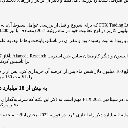
که برای شروع و قبل از بررسی عوامل سقوط آن، به تاریخچه تشکیل و رشد آن در بازار ا
تأسیس شد. سپس، در ماه مه 2019، SBF و گری وانگ صرافی FTX را تأسیس کردند.
Blockfolio (که بعدها به نام FTX تغییر نام داد) را با قیمت 150 میلیون دلار خریداری کرد.
در جولای سال 2021، ارزش سهام صرافی FTX به بیش از 18 میلیارد دلار رسید
مهم است به ذکر این نکته که سرمایه‌گذاران بزرگی مانند سافت بانک و سکویا کپی
کرد و در همان سال، FTX دفتر مرکزی خود را از هنگ کنگ به باهاما منتقل کرد.