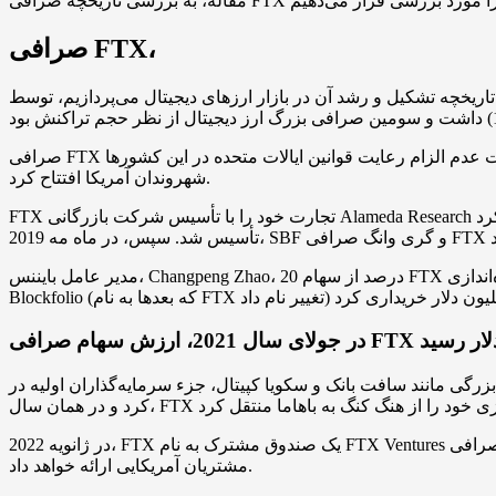
صرافی FTX،
رزهای دیجیتال می‌پردازیم، توسط FTX Trading Ltd. اداره می‌شد. این صرافی در سال 2019 تأسیس شد و بیش از
صرافی FTX در آنتیگوا و باربودا به ثبت رسیده بود و مقر آن در ناسائو، پایتخت باهاما بود. به علت عدم الزام رعایت قوانین ایالات متحده در این کشورها، FTX یک صرافی جداگانه با نام FTX.US را برای
شهروندان آمریکا افتتاح کرد.
FTX تجارت خود را با تأسیس شرکت بازرگانی Alameda Research آغاز کرد. Alameda Research در سال 2017 در کالیفرنیا توسط سم بنکمن فرید، کارولین الیسون و دیگر کارمندان سابق جین استریت
مدیر عامل بایننس، Changpeng Zhao، 20 درصد از سهام FTX را با مبلغ 100 میلیون دلار شش ماه پس از عرضه آن خریداری کرد. پس از راه‌اندازی FTX توسط SBF در سال 2020، صرافی اپلیکیشن
تال، جزء سرمایه‌گذاران اولیه در FTX بودند. در سپتامبر 2021، SBF سهام CZ را به ارزش تقریبی 2 میلیارد دلار خریداری
در ژانویه 2022، FTX یک صندوق مشترک به نام FTX Ventures با سرمایه 2 میلیارد دلار راه اندازی کرد. در فوریه 2022، بخش ایالات متحده صرافی FTX اعلام کرد که به زودی خدمات معاملات سهام را به
مشتریان آمریکایی ارائه خواهد داد.