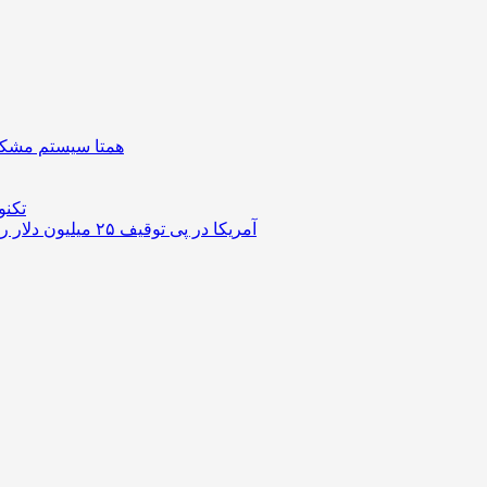
همتا سیستم مشکل 
تکنو
آمریکا در پی توقیف ۲۵ میلیون دلار رمزارز حاصل از کلاهبرداری‌های عاشقانه است