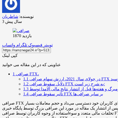
نویسنده:
شاطریان
3 سال پیش
بازدید 1870
توییتر
فیسبوک
تلگرام
واتساپ
کپی لینک
عناوینی که در این مقاله می خوانید
صرافی FTX،
1
1.1
دلایل سقوط صرافی FTX به شرح زیر است:
1.2
1.3
تأثیر سقوط صرافی FTX بر سایر صرافی‌ها
1.4
صرافی FTX که پس از بایننس و کوین بیس، سومین صرافی بزرگ ارز دیجیتال از نظر حجم تراکنشات بود، در یک زمان به فرصت‌های فراوانی برای کاربران خود دسترسی می‌داد و حجم معاملات بسیار
ه در مورد این صرافی بزرگ توسط پایگاه خبری CoinDesk در تاریخ 2 نوامبر 2022 (11 آبان 1401) همه چیز تغییر کرد و در نهایت صرافی FTX به ورشکستگی رسید.
تخلفات مالی متعدد و سوءاستفاده از وجوه کاربران توسط صرافی FTX از جمله عواملی بودند که سبب سقوط این امپراطوری بزرگ شد که توسط مدیرعامل صرافی، SBF، سرمایه‌گذاری می‌شد. در این