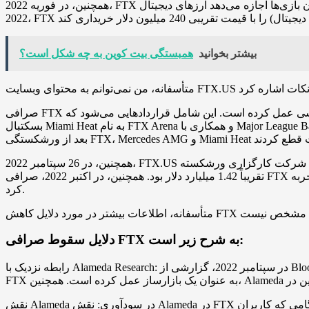
همچنین، در فوریه 2022، FTX بخشی را ایجاد کرد که به توسعه‌دهندگان بازی‌ها اجازه می‌دهد ارزهای دیجیتال، NFT و دارایی‌های مرتبط با بلاکچین را به بازی‌های ویدیویی اضافه کنند. همچنین، در ژانویه
بیشتر بخوانید
همبستگی بیت کوین به چه شکل است؟
صرافی FTX قبلاً به‌عنوان حامی مالی برای تیم‌ها و سازمان‌های ورزشی عمل کرده است. این شامل قراردادهایی می‌شود که FTX با سازمان‌های ورزشی منعقد کرده است، مانند نامگذاری استادیوم
بسکتبال Miami Heat به نام FTX Arena و همکاری با Major League Baseball برای قرار دادن آرم FTX بر روی لباس داوران و قرارداد با Mercedes AMG برای قرار دادن نشان FTX بر روی اتومبیل‌ها. اما
همچنین، در 26 سپتامبر 2022، FTX.US در یک مزایده برای خرید دارایی‌های شرکت کارگزاری ورشکسته Voyager Digital پیشنهاد خود را اعلام کرد و به عنوان برنده این مزایده انتخاب شد. ارزش این معامله
تقریباً 1.42 میلیارد دلار بود. همچنین، در اکتبر 2022، صرافی FTX به دلیل فروش ادعای اوراق بهادار ثبت نشده در ایالت تگزاس تحت بررسی قرار گرفت و در نهایت در نوامبر 2022 ورشکستگی را تجربه
کرد.
دلایل سقوط صرافی FTX به شرح زیر است:
رابطه نزدیک با Alameda Research: در سپتامبر 2022، گزارشی از Bloomberg News منتشر شد که درباره رابطه نزدیک بین شرکت Alameda Research و FTX خبر می‌دهد. Alameda در ابتدای تأسیس صرافی
نقش Alameda در سودآوری: نقش Alameda در FTX به این صورت بود که هنگامی که کاربران FTX در صرافی ضرر می‌کردند، سود حاصل از آن تراکنش‌ها به Alameda می‌رسید. این وضعیت با قوانین