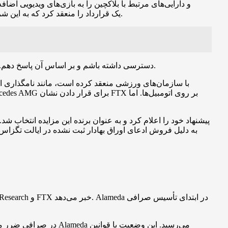
2022، FTX یک قرارداد را منعقد کرد که به این شرکت اجازه می‌دهد پلتفرم بلاک‌فای (یک برنامه وام‌دهی در بازار ارزهای دیجیتال) را با قیمت تقریبی 240 میلیون دلار خریداری کند.
متأسفانه، من نمی‌توانم به محتوای وبسایت FTX.US دسترسی داشته باشم و بر اساس آن پاسخ دهم. اما، از اطلاعاتی که در متن ارائه شده وجود دارد، می‌توان به برخی از نکات اشاره کرد.