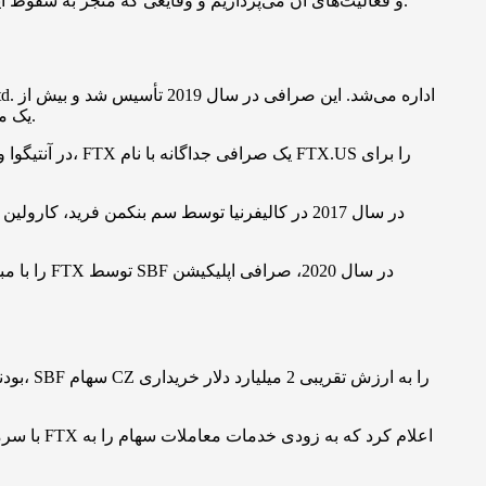
مقاله، به بررسی تاریخچه صرافی FTX و فعالیت‌های آن می‌پردازیم و وقایعی که منجر به سقوط این صرافی شدند را بررسی می‌کنیم و تأثیر آن بر بازار ارزهای دیجیتال را مورد بررسی قرار می‌دهیم.
یک میلیون کاربر در اوج فعالیت خود در ماه ژوئیه 2021 (مصادف با تیر 1400) داشت و سومین صرافی بزرگ ارز دیجیتال از نظر حجم تراکنش بود.