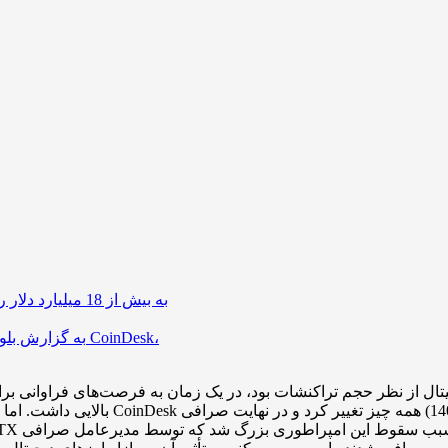
در جولای سال 2021، ارزش سهام صرافی FTX به بیش از 18 میلیارد دلار رسید
به گزارش بلومبرگ و هفته‌ها قبل از انتشار نتایج مالی آلامدا توسط CoinDesk،
بالایی داشت. اما پس از انتشار یک مقال