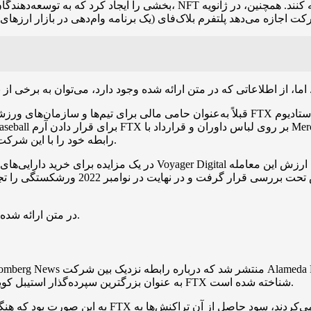
بعد از ورشکستگی FTX، Mercedes AMG و Miami Heat رابطه خود را با این شرکت قطع کردند.
متأسفانه، اطلاعات بیشتر در مورد دلایل کاهش FTX در متن ارائه شده مشخص نیست.
FTX به عنوان یک بازارساز عمل کرده است. همچنین، Alameda به عنوان بزرگترین سپرده‌گذار استیبل کوین در FTX شناخته شده است.