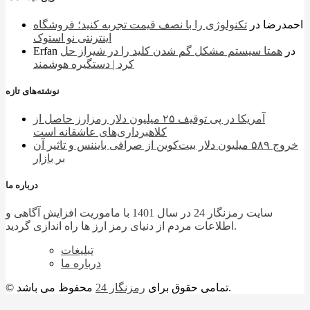
احمدرضا
در
تکنولوژی را با نصف قیمت تجربه کنید؛ فروشگاه
اینترنتی نو استوک
در
همتا سیستم مشکل گم شدن کلید را در شیراز حل
Erfan
کرد | دستگیره هوشمند
نوشته‌های تازه
آمریکا در پی توقیف ۲۵ میلیون دلار رمزارز حاصل از
کلاهبرداری‌های عاشقانه است
خروج ۵۸۹ میلیون دلار بیت‌کوین از صرافی بایننس و تاثیر آن
بر بازار
درباره ما
سایت رمزنگار 24 در سال 1401 با ماموریت افزایش آگاهی و
اطلاعات مردم از دنیای رمز ارز ها راه اندازی گردید.
تبلیغات
درباره ما
محفوظ می باشد.
© تمامی حقوق برای
رمزنگار 24