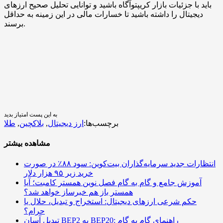
باید با جزئیات بازار کریپتوآگاه باشید و توانایی تحلیل صحیح ارزهای
دیجیتال را داشته باشید تا خسارات مالی در این زمینه به حداقل
برسند.
به این پست امتیاز بدید
برچسب‌ها:
ارز دیجیتال
,
بلاکچین
,
طلا
مشاهده بیشتر
انتظارات جدید سرمایه‌گذاران بیت‌کوین: سود ۸۸٪ در صورت
خرید زیر ۹۵ هزار دلار
آموزش جامع و گام به گام فصل نوین همستر کامبت؛ آیا
همستر باز هم خبرساز خواهد شد؟
حکم شرعی ارزهای دیجیتال: استخراج و تبدیل، حلال یا
حرام؟
تبدیل آسان BEP2 به BEP20: راهنمای گام به گام