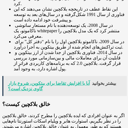
کرد.
این نقاط عطف در تاریخچه بلاکچین نشان می‌دهند که این
فناوری از سال 1991 شکل‌گرفته و در سال‌های بعد به توسعه
و پیشرفت خود ادامه داده است.
در سال 2008، یک توسعه‌دهنده با نام مستعار ساتوشی
ناکاموتو، یک whitepaper منتشر کرد که یک مدل بلاکچین را
معرفی می‌کرد.
در سال 2009، ناکاموتو بلاکچین اول را با نام “دفتر کل” برای
ثبت تراکنش‌های انجام شده از طریق بیتکوین به اجرا درآورد.
در سال 2014، فناوری بلاکچین از جدا شدن از ارز بیتکوین و
قابلیت آن برای معاملات مالی و بین‌سازمانی مورد بررسی
قرار گرفت. بلاکچین 2.0 که به برنامه‌های کاربردی فراتر از
پول اشاره دارد، به وجود آمد.
بیشتر بخوانید
آیا با افزایش تقاضا برای بیتکوین، شروع بازار
گاوی نزدیک است؟
خالق بلاکچین کیست؟
اگر به عنوان افرادی که ایده بلاکچین را مطرح کردند، خالق بلاکچین
را در نظر بگیریم، استوارت هابر و ویلیام اسکات استورنتا نام‌هایی
هستند که به طور معمول به عنوان خالق بلاکچین اشاره می‌شوند.