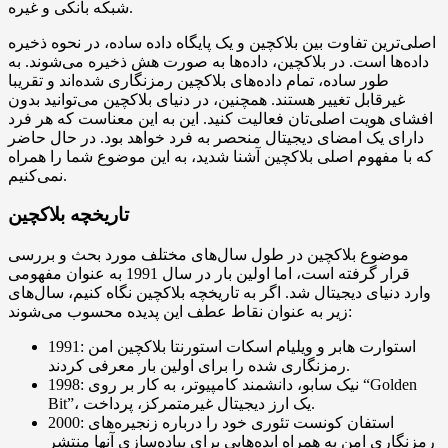
شبکه بانکی و غیره.
اصلی‌ترین تفاوت بین بلاکچین و یک پایگاه داده ساده، در نحوه ذخیره
داده‌ها است. در بلاکچین، داده‌ها به صورت هش ذخیره می‌شوند. به
طور ساده، تمام داده‌های بلاکچین رمزنگاری شده‌اند و تقریبا
غیرقابل تغییر هستند. همچنین، در دنیای بلاکچین می‌توانید بدون
افشای هویت اصلی‌تان فعالیت کنید. این به این معناست که هر فرد
دارای یک امضای دیجیتال منحصر به فرد خواهد بود. در حال حاضر
که با مفهوم اصلی بلاکچین آشنا شدید، به این موضوع شما را همراه
نمی‌کنیم.
تاریخچه بلاکچین
موضوع بلاکچین در طول سال‌های مختلف مورد بحث و بررسی
قرار گرفته است، اما اولین بار در سال 1991 به عنوان مفهومی
وارد دنیای دیجیتال شد. اگر به تاریخچه بلاکچین نگاه کنیم، سال‌های
زیر به عنوان نقاط عطف این پدیده محسوب می‌شوند:
1991: استوارت هابر و ویلیام اسکات استورنتا بلاکچین امن
رمزنگاری شده را برای اولین بار معرفی کردند.
1998: نیک سابو، دانشمند کامپیوتر، به کار بر روی “Golden
Bit”، یک ارز دیجیتال غیرمتمرکز، پرداخت.
2000: استفان کونست تئوری خود را درباره زنجیره‌های
رمزنگاری امن به همراه ایده‌هایی برای پیاده‌سازی آنها منتشر