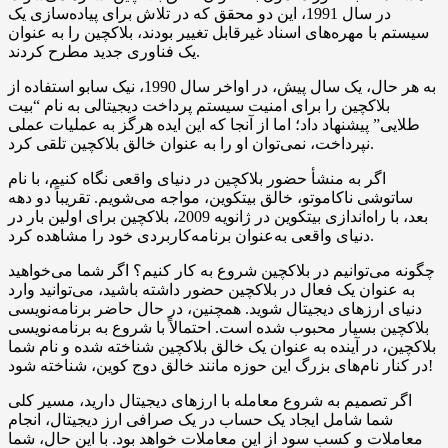
در سال 1991، این دو محقق که در تلاش برای پیاده‌سازی یک
سیستم با مهره‌های اسناد غیرقابل تغییر بودند، بلاکچین را به عنوان
یک فناوری جدید مطرح کردند.
به هر حال، یک سال پیش، در اواخر سال 1990، نیک سابو استفاده از
بلاکچین را برای امنیت سیستم پرداخت دیجیتالی به نام “بیت
طلایی” پیشنهاد داد؛ اما از آنجا که این ایده هرگز به عملیات عملی
نپرداخت، نمی‌توان او را به عنوان خالق بلاکچین تلقی کرد.
اگر به منشأ حضور بلاکچین در دنیای واقعی نگاه کنیم، با نام
ساتوشی ناکاموتو، خالق بیتکوین، مواجه می‌شویم. تقریباً دو دهه
بعد، با راه‌اندازی بیتکوین در ژانویه 2009، بلاکچین برای اولین بار در
دنیای واقعی به‌عنوان برنامه‌کاربردی خود را مشاهده کرد.
چگونه می‌توانیم در بلاکچین شروع به کار کنیم؟ اگر شما می‌خواهید
به عنوان یک فعال در بلاکچین حضور داشته باشید، می‌توانید وارد
دنیای ارزهای دیجیتال شوید. همچنین، در حال حاضر برنامه‌نویسی
بلاکچین بسیار محبوب شده است. احتمالاً با شروع به برنامه‌نویسی
بلاکچین، در آینده به عنوان یک خالق بلاکچین شناخته شده و نام شما
در کنار نام‌های بزرگ این حوزه مانند خالق دوج کوین، شناخته شود!
اگر تصمیم به شروع معامله با ارزهای دیجیتال دارید، مسیر کلی
شما شامل ایجاد یک حساب در یک صرافی ارز دیجیتال، انجام
معاملات و کسب سود از این معاملات خواهد بود. با این حال، شما