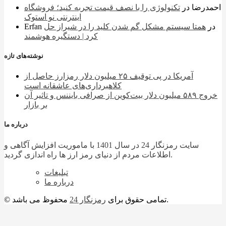
احمدرضا
در
تکنولوژی را با نصف قیمت تجربه کنید؛ فروشگاه
اینترنتی نو استوک
در
همتا سیستم مشکل گم شدن کلید را در شیراز حل
Erfan
کرد | دستگیره هوشمند
نوشته‌های تازه
آمریکا در پی توقیف ۲۵ میلیون دلار رمزارز حاصل از
کلاهبرداری‌های عاشقانه است
خروج ۵۸۹ میلیون دلار بیت‌کوین از صرافی بایننس و تاثیر آن
بر بازار
درباره ما
سایت رمزنگار 24 در سال 1401 با ماموریت افزایش آگاهی و
اطلاعات مردم از دنیای رمز ارز ها راه اندازی گردید.
تبلیغات
درباره ما
محفوظ می باشد.
© تمامی حقوق برای
رمزنگار 24