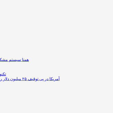
همتا سیستم مشکل 
تکنو
آمریکا در پی توقیف ۲۵ میلیون دلار رمزارز حاصل از کلاهبرداری‌های عاشقانه است