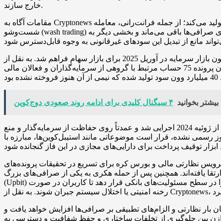
خارج سازند.
مقامات آگاه به Cryptonews اعلام کردند که بازپرسان همواره با الگوهای نوینی از دستکاری بازار روبه‌رو می‌شوند که سودهای قابل‌توجه اما محقق‌نشده‌ای تولید می‌کند؛ از جمله فرانت‌رانی، معامله
شست‌وشو (wash trading) خودکار، سفارشات خرید مکرر با قیمت‌های غیرمعمول و هماهنگی برای شناسایی سود. بخشی از این سودها تا زمان اوج قیمت روی صرافی‌ها باقی می‌ماند و بخشی دیگر به
این سازوکار پیشنهادی شباهت‌هایی با ابزاری دارد که پس از اصلاحات قانون بازار سرمایه در آوریل 2025 برای بازار سهام فراهم شد. به نقل از Cryptonews، آن اصلاحات امکان تعلیق پرداخت در حساب‌های
مشکوک به معامله ناعادلانه یا فروش کوتاه غیرقانونی را فراهم کرد و برای نخستین‌بار در شهریور مورد استفاده قرار گرفت؛ در آن پرونده 75 حساب مرتبط با گروهی از سرمایه‌گذاران و فعالان مالی
بیشتر بخوانید
۴ سیگنال کلیدی برای ادامه روند صعودی دوج‌کوین
این پیشنهاد در حالی مطرح می‌شود که فاز نخست قانون‌گذاری دارایی‌های مجازی کره، «قانون حمایت از کاربران دارایی‌های مجازی»، از ژوئیه 2024 اجرایی شد و عمدتاً روی حفاظت از سرمایه‌گذار و منع
وز رسمی نشده، قرار است موضوعاتی مانند استیبل‌کوین‌ها، مبارزه با
تال در کره‌جنوبی تشدید شده است. در ژوئیه 2025، واحد پاسخ مشترکی بین سرویس نظارتی مالی و بورس کره برای تسریع در تحقیقات پرونده‌های
قا یافته‌اند. همچنین پس از حمله هکری به یکی از صرافی‌های بزرگ
(Upbit) و نشت حدود 30 میلیون دلار، مقامات در دسامبر 2025 بررسی پیشنهاداتی را آغاز کردند که ممکن است تعهدات صرافی‌های بزرگ را در سطح مسئولیت‌های بانکی قرار دهد تا کاربران در صورت
ان بار نظارتی و الزام‌های تطبیقی بر صرافی‌ها افزایش خواهد یافت و
 توازن بین جلوگیری از تخلفات ساختاری و حفظ شفافیت و دسترسی به