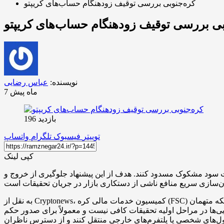
کره‌جنوبی بررسی توقیف زودهنگام حساب‌های کریپتو
بی بررسی توقیف زودهنگام حساب‌های کریپتو
نویسنده:
عباس رضایی
7 ماه پیش
بازدید 196
توییتر
فیسبوک
تلگرام
واتساپ
کپی لینک
شت سود مشکوک مسدود کنند. هدف از این پیشنهاد جلوگیری از خروج و
به نقل از Cryptonews، کمیسیون خدمات مالی کره (FSC) در جلسه‌ای‌ محرمانه در نوامبر، مکانیزمی موسوم به «توقیف پرداخت» را مورد بحث قرار داد تا بتوان تراکنش‌های مشکوک را قبل از آنکه متهمان
ایی‌ها در مراحل اولیه تحقیقات کافی نیست و معمولاً برای صدور حکم
‌پول‌های شخصی یا پلتفرم‌های خارجی منتقل کنند و از دسترس ناظران