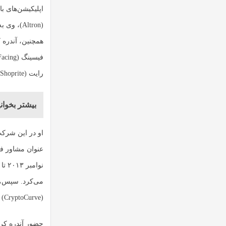
(Altron)
رایت (Shoprite) فعالیت داشت.
بیشتر بخوانی
می‌کرد. سپس، ق
(CryptoCurve) فعالیت کند، به عنوان مشاور پروتکل بلاک چین در بیت‌دیم (BitDiem) مشغول به کار بود.
حضور آندره کرو