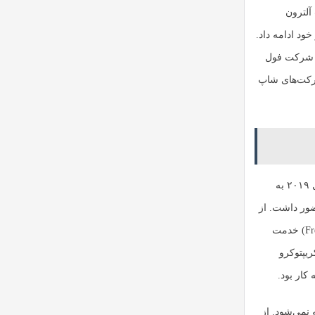
 در شرکت آلترون
خود ادامه داد.
 معمار نرم‌افزار در شرکت فول
وان مدیر فناوری در شرکت‌های شاپ
او در این شرکت نیز به عنوان یکی از افراد تأثیرگذار شناخته می‌شد. پس از آن، کرونیه تا سال ۲۰۱۹ به
در این شرکت حضور داشت. از
نوامبر ۲۰۱۳ تا اوت ۲۰۱۸، او به عنوان رئیس تیم فناوری در شرکت فریدوم لایف (Freedom Life) خدمت
یپتوکرو
 نمی‌شود. از