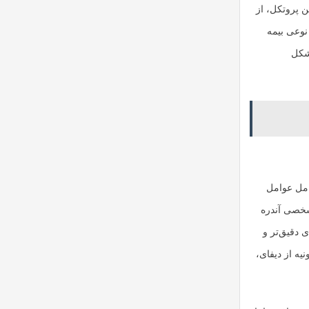
ین پروتکل، از
شترک، ایجاد کنند. همچنین، یرن فایننس از طریق Nexus Mutual به نوعی بیمه
مشکل
امل عوامل
شخصی آندره
ی دقیق‌تر و
یه از دیفای،