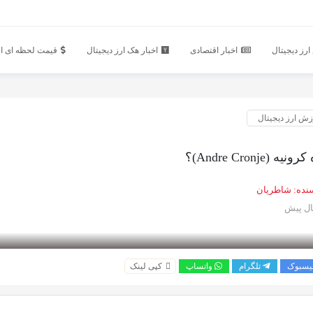
رز دیجیتال
اخبار اقتصادی
اخبار هک ارز دیجیتال
قیمت لحظه ای ار
زش ارز دیجیتال
Andre Cronje)؟
نده:
شاطریان
یسبوک
تلگرام
واتساپ
کپی لینک