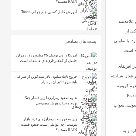
RAIN هستند؟
آموزش کامل کمپین جام جهانی Toobit
علاقه‌مند
کی از
. با تفاوتی
پست های تصادفی
ه است.
آمریکا در پی توقیف ۲۵ میلیون دلار رمزارز
حاصل از کلاهبرداری‌های عاشقانه است
ر آفریقای
 نرم‌افزار، وب ۳ و کارآفرین بسیار فعال شناخته
خروج ۵۸۹ میلیون دلار بیت‌کوین از صرافی
بایننس و تاثیر آن بر بازار
رجسته آندره کرونیه
وسعه پروتکل‌هایی مانند هجیک (Hegic)، پاور پول (PowerPool)، پیکل فایننس (Pickle
تداوم صعود رمزارزها زیر فشار جنگ،
تورم و حباب هوش مصنوعی
Cover Protoc)، کریم وی‌تو (Cream V2)، مولتی‌چین (Multichain) و سوشی‌سواپ
رین به فهرست رمزارزهای ترند بازار
پیوست؛ چه عواملی پشت صعود قیمت
RAIN هستند؟
ر دارد و به