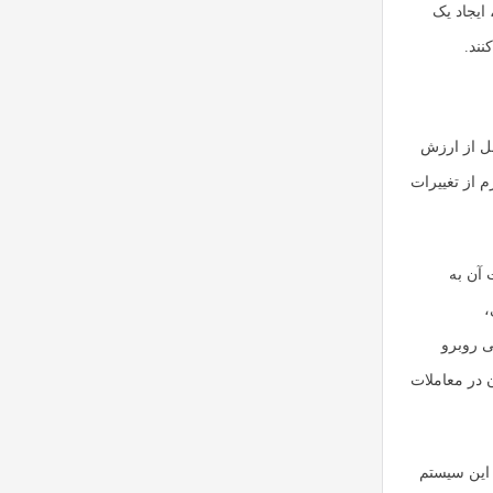
ایجاد یک
نند.
قل از ارزش
م از تغییرات
 آن به
،
ی روبرو
 در معاملات
Za) نیز استفاده کنند و از این سیستم