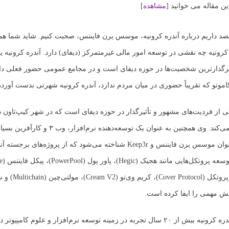
ین مقاله می خوانید
[
مشاهده
]
قصد داریم درباره آندره کرونیه، موسس یرن فایننس، صحبت کنیم. شاید شما هم 
 کرونیه چه نقشی در توسعه امور مالی غیرمتمرکز (دیفای) دارد. آندره کرونیه ی
ثیرگذارترین شخصیت‌ها در حوزه دیفای است و در مجامع عمومی حضور فعلی دارد
موتو که تقریباً حضوری در میان مردم ندارد، آندره کرونیه شهرتی بدست آورد
کی از فردیت‌های مشهور و تأثیرگذار در حوزه دیفای است که در شهر کیپ‌تاون د
جنوبی فعالیت می‌کند. وی همچنین به عنوان یک توسعه‌دهنده
می‌شود و به عنوان موسس یرن فایننس و Keep3r شناخته می‌شود که از پروژه‌های ب
هستند. وی در ت
Finance)، کاور پروتکل (ol
علاوه بر این، آندره کرونیه بیش از ۲۰ سال تجربه در زمینه توسعه نرم‌افزار و علوم کامپیوت