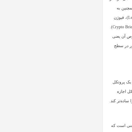
) فعالیت می‌کرد و همچنین به
عنوان تحلیلگر فناوری در پروژه‌های معتبر دیگری نیز مشغول بود، از جمله لمنیسکپ (Lemniscap)، فیوژن
فاندیشن (FUSION Foundation)، فانتوم فاندیشن (Fantom Foundation) و کریپتو بریفینگ (Crypto Briefing).
وص آن یعنی
ور در سطح
 یک پروتکل
کل اجازه
 ساده‌تر کند.
معنی است که