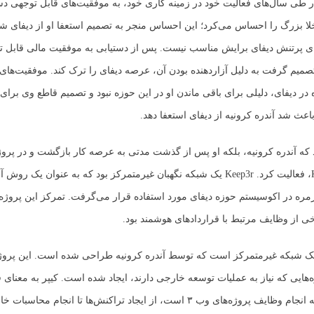
در طی سال‌های فعالیت خود در زمینه کاری خود، به موفقیت‌های قابل توجهی د
ا بزرگ را احساس می‌کرد؛ این احساس منجر به تصمیم استعفا او از دیفای ش
ی پرتنش دیفای برایش مناسب نیست. پس از دستیابی به موفقیت مالی قابل ت
یه تصمیم گرفت به دلیل آزاردهنده بودن آن، عرصه دیفای را ترک کند. موفقیت‌های 
 در دیفای، دلیلی برای باقی ماندن او در این حوزه نبود و تصمیم قاطع وی برای
باعث شد آندره کرونیه از دیفای استعفا دهد.
ود که آندره کرونیه، بلکه او پس از گذشت مدتی به عرصه کار بازگشت و در پرو
از جمله Keep3r، فعالیت کرد. Keep3r یک شبکه نگهبان غیرمتمرکز بود که به عنوان یک 
ره در اکوسیستم حوزه دیفای مورد استفاده قرار می‌گرفت. تمرکز این پروژه 
ی از وظایف مرتبط با قراردادهای هوشمند بود.
وژه Keep3r یک شبکه غیرمتمرکز است که توسط آندره کرونیه طراحی شده است. این پرو
‌هایی که نیاز به عملیات توسعه خارجی دارند، ایجاد شده است. کیپر به معنای ف
است که قادر به انجام وظایف پروژه‌های وب ۳ است، از ایجاد تراکنش‌ها تا انجام مح