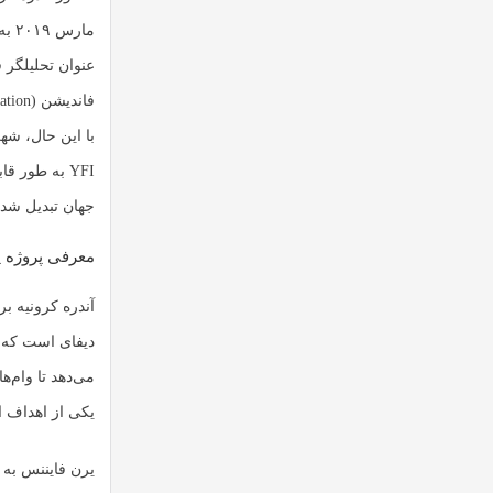
با این حال، ش
YFI به طور
جهان تبدیل شد.
معرفی پروژه ی
آندره کرونیه ب
دیفای است که ب
می‌دهد تا وام‌ه
یکی از اهداف ا
یرن فایننس به 