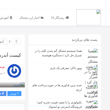
رمزنگار 24
اخبار ارز دیجیتال
آموزش ا
پست های پربازدید
آمو
همتا سیستم مشکل گم شدن کلید را در
کیست آندره کرونیه (
شیراز حل کرد | دستگیره هوشمند
نویس
ویوز داکز؛ معرفی یک بازی
3 سال پیش
بازدید 2160
جدید ترین فناوری ها در حوزه پرداخت های
ارزی
توییتر
ف
تکنولوژی را با نصف قیمت تجربه کنید؛
فروشگاه اینترنتی نو استوک