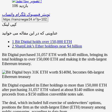
بازدید 106
توییتر
فیسبوک
تلگرام
واتساپ
کپی لینک
عناوینی که در این مقاله می خوانید
1
Bit Digital holds over 150,000 ETH
2
SharpLink’s Ether holdings near $4 billion
Bit Digital purchased 31,057 ETH worth $140 million, bringing its
total holdings to over 150,000 ETH and making it the sixth-largest
Ethereum treasury.
Bit Digital expanded its Ether holdings to more than 150,000 ETH
after purchasing 31,057 ETH valued at about $140 million using
proceeds from a $150 million convertible notes sale.
The deal, which included full exercise of underwriters’ options,
positions the firm as the sixth-largest Ether (ETH) treasury among
public companies, according to data from