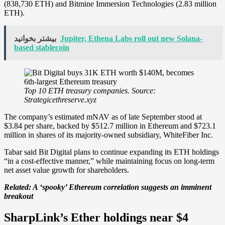
(838,730 ETH) and Bitmine Immersion Technologies (2.83 million
ETH).
Jupiter, Ethena Labs roll out new Solana-
بیشتر بخوانید
based stablecoin
Top 10 ETH treasury companies. Source:
Strategicethreserve.xyz
The company’s estimated mNAV as of late September stood at
$3.84 per share, backed by $512.7 million in Ethereum and $723.1
million in shares of its majority-owned subsidiary, WhiteFiber Inc.
Tabar said Bit Digital plans to continue expanding its ETH holdings
“in a cost-effective manner,” while maintaining focus on long-term
net asset value growth for shareholders.
Related:
A ‘spooky’ Ethereum correlation suggests an imminent
breakout
SharpLink’s Ether holdings near $4