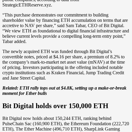
StrategicETHReserve.xyz.
“This purchase demonstrates our commitment to building
shareholder value by financing ETH accumulation on terms that are
accretive to NAV per share,” said Sam Tabar, CEO of Bit Digital.
“We view ETH as foundational to digital financial infrastructure and
believe current levels provide a compelling long-term entry point,”
Tabar added.
The newly acquired ETH was funded through Bit Digital’s
convertible notes, priced at $4.16 per share, a premium of 8.2% to
the company’s mark-to-market net asset value (mNAV) at the time
of pricing. Investors participating in the offering included notable
crypto institutions such as Kraken Financial, Jump Trading Credit
and Jane Street Capital.
Related:
ETH rally tops out at $4.8K, setting up a make-or-break
moment for Ether bulls
Bit Digital holds over 150,000 ETH
Bit Digital now holds about 150,244 ETH, ranking behind
PulseChain Sac (160,900 ETH), the Ethereum Foundation (222,720
ETH), The Ether Machine (496,710 ETH), SharpLink Gaming