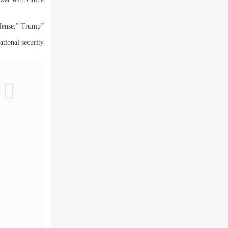
efense,” Trump
tional security.