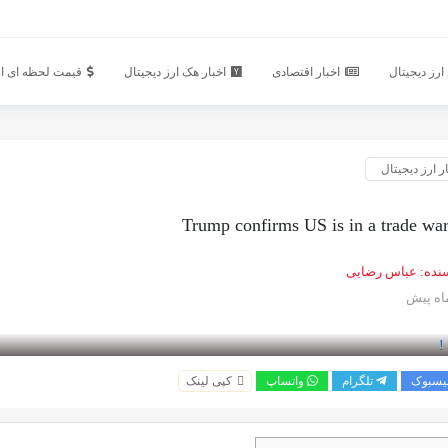
رز دیجیتال
اخبار اقتصادی
اخبار هک ارز دیجیتال
قیمت لحظه ای ار
ر ارز دیجیتال
Trump confirms US is in a trade wa
نده:
عباس رضایی
یسبوک
تلگرام
واتساپ
کپی لینک