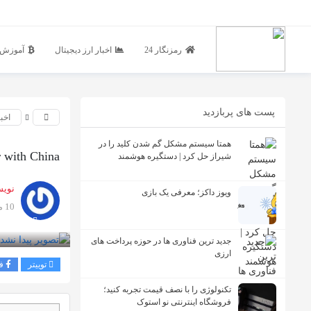
رمزنگار 24
اخبار ارز دیجیتال
آموزش ا
پست های پربازدید
اخبا
همتا سیستم مشکل گم شدن کلید را در
r with China
شیراز حل کرد | دستگیره هوشمند
نویس
ویوز داکز؛ معرفی یک بازی
10 ماه پیش
بازدید 117
جدید ترین فناوری ها در حوزه پرداخت های
ارزی
توییتر
ف
تکنولوژی را با نصف قیمت تجربه کنید؛
فروشگاه اینترنتی نو استوک