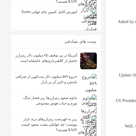
RAIN هستند؟
آموزش کامل کمپین جام جهانی Toobit
Asked by r
پست های تصادفی
آمریکا در پی توقیف ۲۵ میلیون دلار رمزارز
حاصل از کلاهبرداری‌های عاشقانه است
Update Oc
خروج ۵۸۹ میلیون دلار بیت‌کوین از صرافی
بایننس و تاثیر آن بر بازار
تداوم صعود رمزارزها زیر فشار جنگ،
US Presiden
تورم و حباب هوش مصنوعی
رین به فهرست رمزارزهای ترند بازار
پیوست؛ چه عواملی پشت صعود قیمت
“Well,
RAIN هستند؟