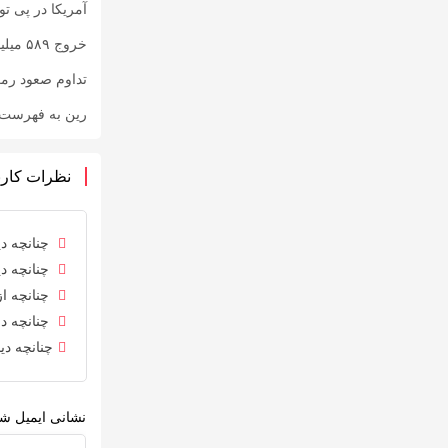
آمریکا در پی توقیف ۲۵ میلیون دلار رمزارز حاصل از کلاهبرد
خروج ۵۸۹ میلیون دلار بیت‌کوین از صرافی بایننس و تاثیر آن بر بازار
تداوم صعود رم
رین به فهرست رم
نظرات کارب
چنانچه دی
چنانچه دی
چنانچه از
چنانچه در
چنانچه دی
نشانی ایمیل شم