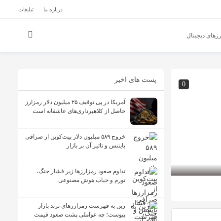
درباره ما
تبلیغات
زهای دیجیتال
پست های اخیر
0
آمریکا در پی توقیف ۲۵ میلیون دلار رمزارز
حاصل از کلاهبرداری‌های عاشقانه است
خروج ۵۸۹ میلیون دلار بیت‌کوین از صرافی
بایننس و تاثیر آن بر بازار
تداوم صعود رمزارزها زیر فشار جنگ،
تورم و حباب هوش مصنوعی
رین به فهرست رمزارزهای ترند بازار
پیوست؛ چه عواملی پشت صعود قیمت