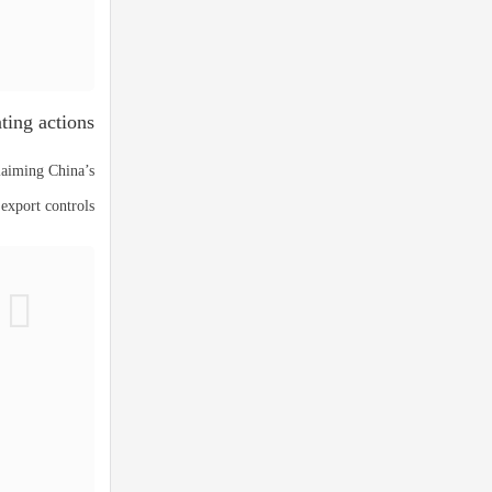
ing actions”
claiming China’s
 export controls: