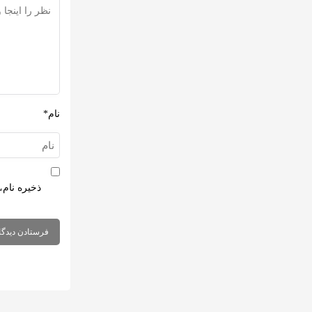
نام*
ذخیره نام،