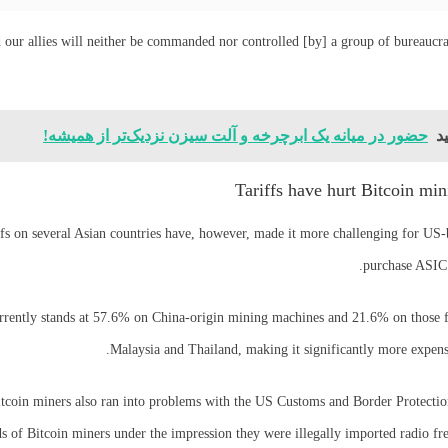
 our allies will neither be commanded nor controlled [by] a group of bureaucra
د
حضور در میانه یک ابرچرخه و آلت ‌سیزن نزدیک‌تر از همیشه!
Tariffs have hurt Bitcoin min
fs on several Asian countries have, however, made it more challenging for US-
purchase ASIC 
urrently stands at 57.6% on China-origin mining machines and 21.6% on those 
Malaysia and Thailand, making it significantly more expens
itcoin miners also ran into problems with the US Customs and Border Protectio
s of Bitcoin miners under the impression they were illegally imported radio fr