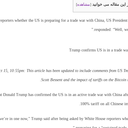
 این مقاله می خوانید
مشاهده
]
[
eporters whether the US is preparing for a trade war with China, US Preside
responded: “Well, we
t 15, 10:55pm: This article has been updated to include comments from US Tre
Scott Bessent and the impact of tariffs on the Bitcoin 
t Donald Trump has confirmed the US is in an active trade war with China afte
100% tariff on all Chinese im
 we’re in one now,” Trump said after being asked by White House reporters whe
preparing for a “sustained trade 