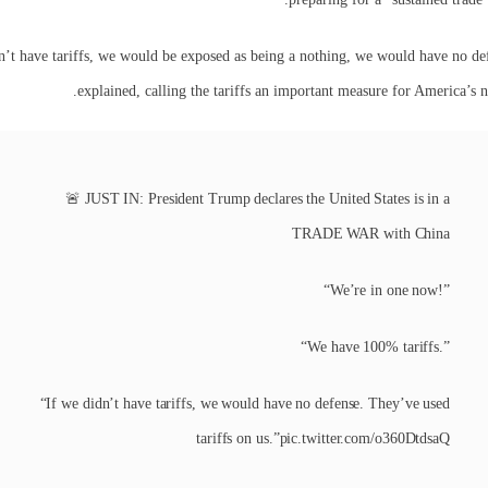
dn’t have tariffs, we would be exposed as being a nothing, we would have no d
explained, calling the tariffs an important measure for America’s na
🚨 JUST IN: President Trump declares the United States is in a
TRADE WAR with China
“We’re in one now!”
“We have 100% tariffs.”
“If we didn’t have tariffs, we would have no defense. They’ve used
tariffs on us.”pic.twitter.com/o360DtdsaQ