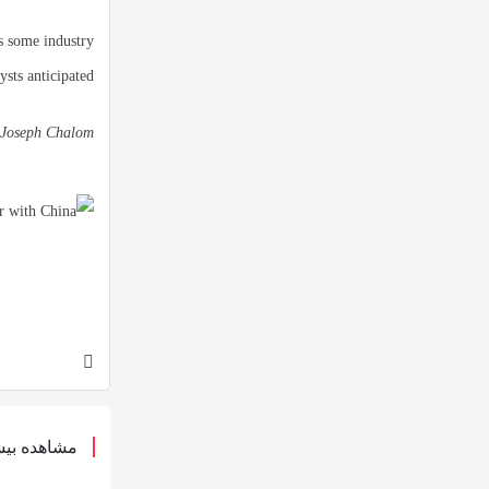
s some industry
ysts anticipated.
 Joseph Chalom
مشاهده بیش