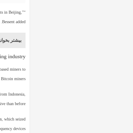
ts in Beijing,”
Bessent added.
بیشتر بخوانی
ing industry
based miners to
Bitcoin miners.
from Indonesia,
ive than before.
n, which seized
equency devices.