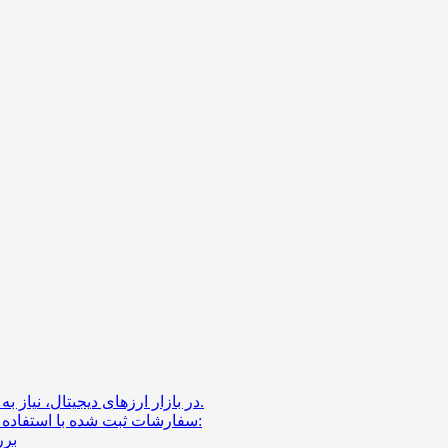
در بازار ارزهای دیجیتال، نیاز به بررسی سفارشات محدود یا استاپ لیمیت وجود دارد.
سفارشات ثبت شده با استفاده از روش استاپ لیمیت، دارای سه ویژگی مهم هستند:
برر