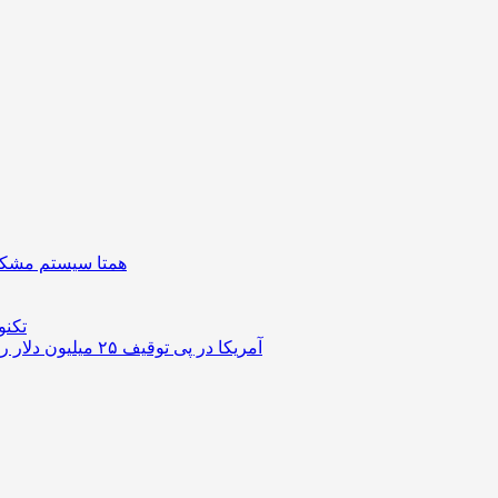
همتا سیستم مشکل 
تکنو
آمریکا در پی توقیف ۲۵ میلیون دلار رمزارز حاصل از کلاهبرداری‌های عاشقانه است