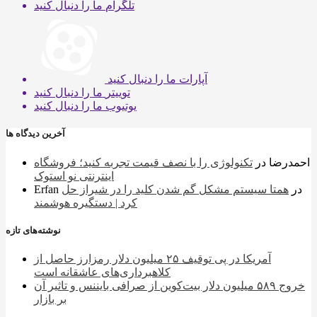
تلگرام
ما را دنبال کنید
آپارات
ما را دنبال کنید
توییتر
ما را دنبال کنید
یوتیوب
ما را دنبال کنید
آخرین دیدگاه ها
احمدرضا
در
تکنولوژی را با نصف قیمت تجربه کنید؛ فروشگاه
اینترنتی نو استوک
در
همتا سیستم مشکل گم شدن کلید را در شیراز حل
Erfan
کرد | دستگیره هوشمند
نوشته‌های تازه
آمریکا در پی توقیف ۲۵ میلیون دلار رمزارز حاصل از
کلاهبرداری‌های عاشقانه است
خروج ۵۸۹ میلیون دلار بیت‌کوین از صرافی بایننس و تاثیر آن
بر بازار