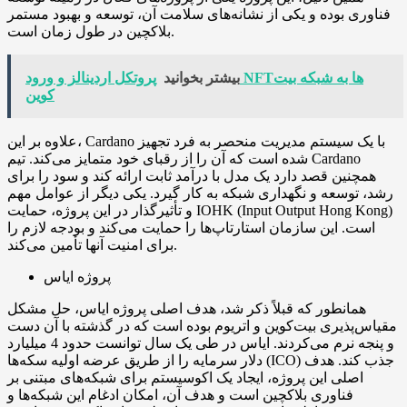
فناوری بوده و یکی از نشانه‌های سلامت آن، توسعه و بهبود مستمر
بلاکچین در طول زمان است.
بیشتر بخوانید
پروتکل اردینالز و ورود NFTها به شبکه بیت
کوین
علاوه بر این، Cardano با یک سیستم مدیریت منحصر به فرد تجهیز
شده است که آن را از رقبای خود متمایز می‌کند. تیم Cardano
همچنین قصد دارد یک مدل با درآمد ثابت ارائه کند و سود را برای
رشد، توسعه و نگهداری شبکه به کار گیرد. یکی دیگر از عوامل مهم
و تأثیرگذار در این پروژه، حمایت IOHK (Input Output Hong Kong)
است. این سازمان استارتاپ‌ها را حمایت می‌کند و بودجه لازم را
برای امنیت آنها تأمین می‌کند.
پروژه ایاس
همانطور که قبلاً ذکر شد، هدف اصلی پروژه ایاس، حل مشکل
مقیاس‌پذیری بیت‌کوین و اتریوم بوده است که در گذشته با آن دست
و پنجه نرم می‌کردند. ایاس در طی یک سال توانست حدود 4 میلیارد
دلار سرمایه را از طریق عرضه اولیه سکه‌ها (ICO) جذب کند. هدف
اصلی این پروژه، ایجاد یک اکوسیستم برای شبکه‌های مبتنی بر
فناوری بلاکچین است و هدف آن، امکان ادغام این شبکه‌ها و