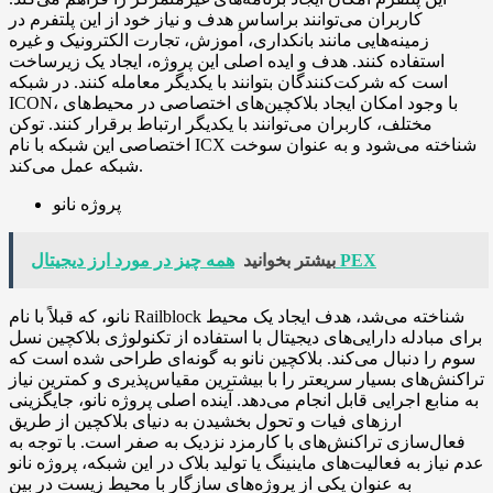
کاربران می‌توانند براساس هدف و نیاز خود از این پلتفرم در
زمینه‌هایی مانند بانکداری، آموزش، تجارت الکترونیک و غیره
استفاده کنند. هدف و ایده اصلی این پروژه، ایجاد یک زیرساخت
است که شرکت‌کنندگان بتوانند با یکدیگر معامله کنند. در شبکه
ICON، با وجود امکان ایجاد بلاکچین‌های اختصاصی در محیط‌های
مختلف، کاربران می‌توانند با یکدیگر ارتباط برقرار کنند. توکن
اختصاصی این شبکه با نام ICX شناخته می‌شود و به عنوان سوخت
شبکه عمل می‌کند.
پروژه نانو
همه چیز در مورد ارز دیجیتال PEX
بیشتر بخوانید
نانو، که قبلاً با نام Railblock شناخته می‌شد، هدف ایجاد یک محیط
برای مبادله دارایی‌های دیجیتال با استفاده از تکنولوژی بلاکچین نسل
سوم را دنبال می‌کند. بلاکچین نانو به گونه‌ای طراحی شده است که
تراکنش‌های بسیار سریعتر را با بیشترین مقیاس‌پذیری و کمترین نیاز
به منابع اجرایی قابل انجام می‌دهد. آینده اصلی پروژه نانو، جایگزینی
ارزهای فیات و تحول بخشیدن به دنیای بلاکچین از طریق
فعال‌سازی تراکنش‌های با کارمزد نزدیک به صفر است. با توجه به
عدم نیاز به فعالیت‌های ماینینگ یا تولید بلاک در این شبکه، پروژه نانو
به عنوان یکی از پروژه‌های سازگار با محیط زیست در بین