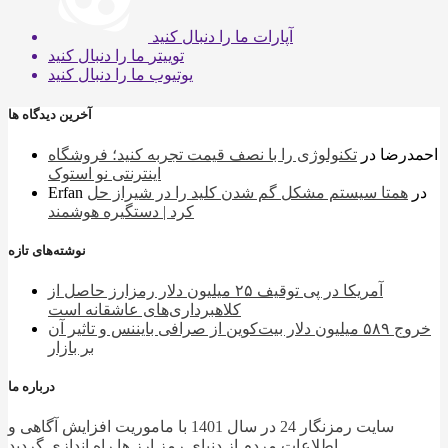
آپارات
ما را دنبال کنید
توییتر
ما را دنبال کنید
یوتیوب
ما را دنبال کنید
آخرین دیدگاه ها
احمدرضا
در
تکنولوژی را با نصف قیمت تجربه کنید؛ فروشگاه
اینترنتی نو استوک
در
همتا سیستم مشکل گم شدن کلید را در شیراز حل
Erfan
کرد | دستگیره هوشمند
نوشته‌های تازه
آمریکا در پی توقیف ۲۵ میلیون دلار رمزارز حاصل از
کلاهبرداری‌های عاشقانه است
خروج ۵۸۹ میلیون دلار بیت‌کوین از صرافی بایننس و تاثیر آن
بر بازار
درباره ما
سایت رمزنگار 24 در سال 1401 با ماموریت افزایش آگاهی و
اطلاعات مردم از دنیای رمز ارز ها راه اندازی گردید.