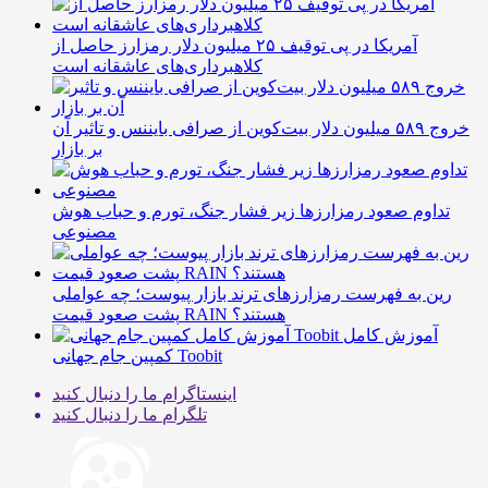
آمریکا در پی توقیف ۲۵ میلیون دلار رمزارز حاصل از
کلاهبرداری‌های عاشقانه است
خروج ۵۸۹ میلیون دلار بیت‌کوین از صرافی بایننس و تاثیر آن
بر بازار
تداوم صعود رمزارزها زیر فشار جنگ، تورم و حباب هوش
مصنوعی
رین به فهرست رمزارزهای ترند بازار پیوست؛ چه عواملی
پشت صعود قیمت RAIN هستند؟
آموزش کامل
کمپین جام جهانی Toobit
اینستاگرام
ما را دنبال کنید
تلگرام
ما را دنبال کنید