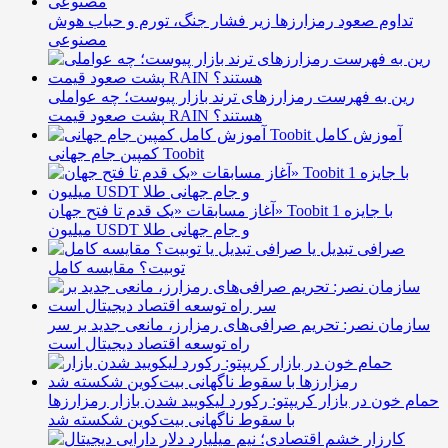
تداوم صعود رمزارزها زیر فشار جنگ، تورم و حباب هوش
مصنوعی
رین به فهرست رمزارزهای ترند بازار پیوست؛ چه عواملی
پشت صعود قیمت RAIN هستند؟
آموزش کامل
کمپین جام جهانی Toobit
آغاز مسابقات «یک قدم تا فتح جهان» Toobit با جایزه 1
میلیون USDT و جام جهانی طلا
صرافی تبدیل یا
توبیت؟ مقایسه کامل
سازمان نصر: تحریم صرافی‌های رمزارز، مانعی جدید بر سر
راه توسعه اقتصاد دیجیتال است
حمام خون در بازار کریپتو: رکورد لیکویید شدن بازار رمزارزها
با سقوط ناگهانی بیت‌کوین شکسته شد